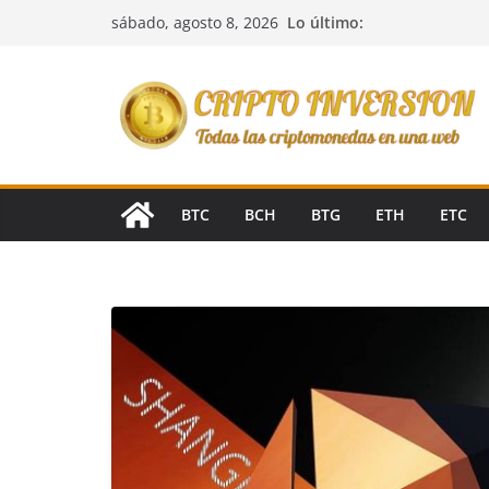
Saltar
Lo último:
sábado, agosto 8, 2026
al
contenido
BTC
BCH
BTG
ETH
ETC