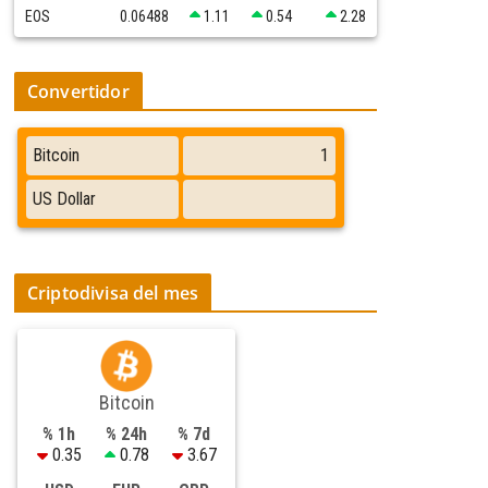
EOS
0.06488
1.11
0.54
2.28
Convertidor
Criptodivisa del mes
Bitcoin
% 1h
% 24h
% 7d
0.35
0.78
3.67