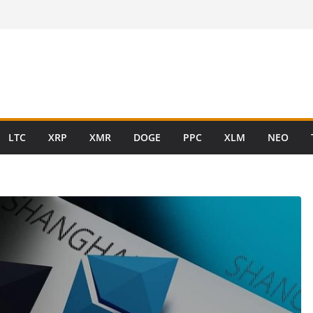
LTC
XRP
XMR
DOGE
PPC
XLM
NEO