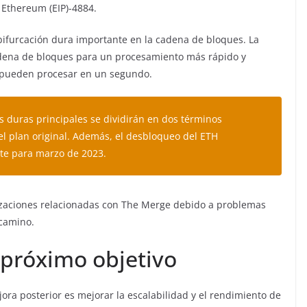
 Ethereum (EIP)-4884.
 bifurcación dura importante en la cadena de bloques. La
adena de bloques para un procesamiento más rápido y
 pueden procesar en un segundo.
s duras principales se dividirán en dos términos
el plan original. Además, el desbloqueo del ETH
te para marzo de 2023.
lizaciones relacionadas con The Merge debido a problemas
 camino.
l próximo objetivo
jora posterior es mejorar la escalabilidad y el rendimiento de