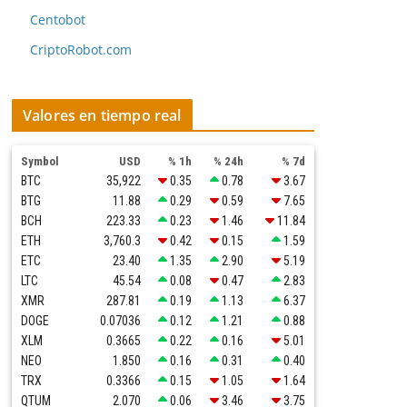
Centobot
CriptoRobot.com
Valores en tiempo real
Symbol
USD
% 1h
% 24h
% 7d
BTC
35,922
0.35
0.78
3.67
BTG
11.88
0.29
0.59
7.65
BCH
223.33
0.23
1.46
11.84
ETH
3,760.3
0.42
0.15
1.59
ETC
23.40
1.35
2.90
5.19
LTC
45.54
0.08
0.47
2.83
XMR
287.81
0.19
1.13
6.37
DOGE
0.07036
0.12
1.21
0.88
XLM
0.3665
0.22
0.16
5.01
NEO
1.850
0.16
0.31
0.40
TRX
0.3366
0.15
1.05
1.64
QTUM
2.070
0.06
3.46
3.75