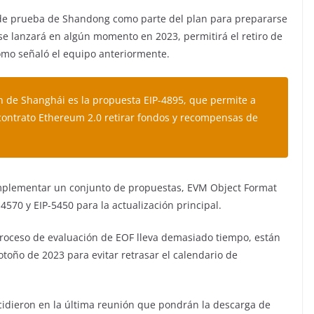
d de prueba de Shandong como parte del plan para prepararse
 se lanzará en algún momento en 2023, permitirá el retiro de
omo señaló el equipo anteriormente.
n de Shanghái es la propuesta EIP-4895, que permite a
contrato Ethereum 2.0 retirar fondos y recompensas de
implementar un conjunto de propuestas, EVM Object Format
-4570 y EIP-5450 para la actualización principal.
proceso de evaluación de EOF lleva demasiado tiempo, están
otoño de 2023 para evitar retrasar el calendario de
cidieron en la última reunión que pondrán la descarga de