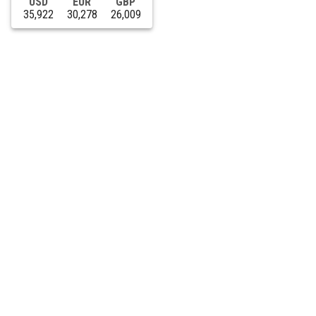
USD
EUR
GBP
35,922
30,278
26,009