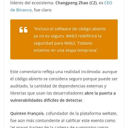
líderes del ecosistema.
Changpeng Zhao (CZ)
, ex
CEO
de Binance
, fue claro:
“Incluso el software de código abierto
ya no es seguro. Web3 redefinirá la
seguridad para Web2. Todavía
estamos en una etapa temprana”.
Este comentario refleja una realidad incómoda: aunque
el código abierto se considera seguro porque puede ser
auditado, la cantidad de dependencias externas y
librerías que usan los desarrolladores
abre la puerta a
vulnerabilidades difíciles de detectar
.
Quinten François
, cofundador de la plataforma weRate,
fue aún más contundente al calificar este evento como
“el mayor hackeo de la cadena de suministro jamás