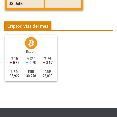
Criptodivisa del mes
Bitcoin
% 1h
% 24h
% 7d
0.35
0.78
3.67
USD
EUR
GBP
35,922
30,278
26,009