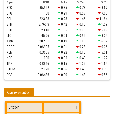
Symbol
USD
% 1h
% 24h
% 7d
BTC
35,922
0.35
0.78
3.67
BTG
11.88
0.29
0.59
7.65
BCH
223.33
0.23
1.46
11.84
ETH
3,760.3
0.42
0.15
1.59
ETC
23.40
1.35
2.90
5.19
LTC
45.96
0.09
0.92
3.04
XMR
287.81
0.19
1.13
6.37
DOGE
0.06997
0.01
0.28
0.06
XLM
0.3665
0.22
0.16
5.01
NEO
1.850
0.33
0.40
1.27
TRX
0.3366
0.15
1.05
1.64
QTUM
2.070
0.06
3.46
3.75
EOS
0.06486
0.00
1.48
0.56
Convertidor