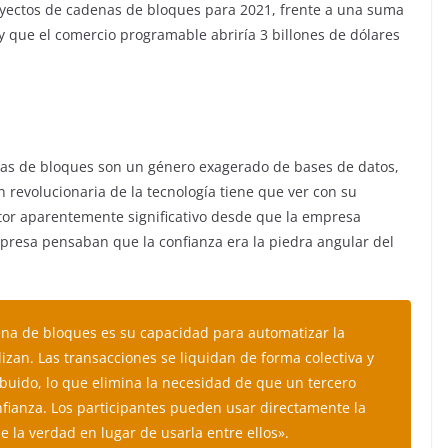
oyectos de cadenas de bloques para 2021, frente a una suma
y que el comercio programable abriría 3 billones de dólares
nas de bloques son un género exagerado de bases de datos,
revolucionaria de la tecnología tiene que ver con su
ctor aparentemente significativo desde que la empresa
mpresa pensaban que la confianza era la piedra angular del
ena de bloques es su capacidad para automatizar la
lizan. Las transacciones se liquidan de forma colectiva y
ibuido, lo que elimina la necesidad de que un tercero
nfianza. Los participantes pueden usar directamente la
 la verdad en lugar de usarla entre ellos».