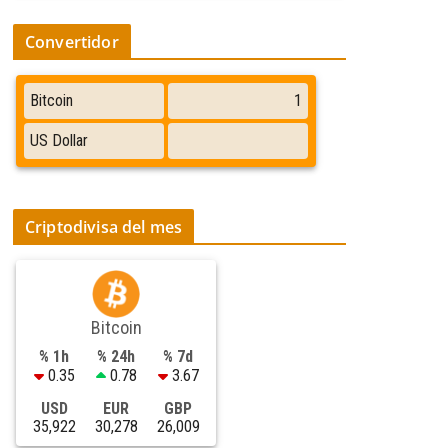
Convertidor
Criptodivisa del mes
Bitcoin
% 1h
% 24h
% 7d
0.35
0.78
3.67
USD
EUR
GBP
35,922
30,278
26,009