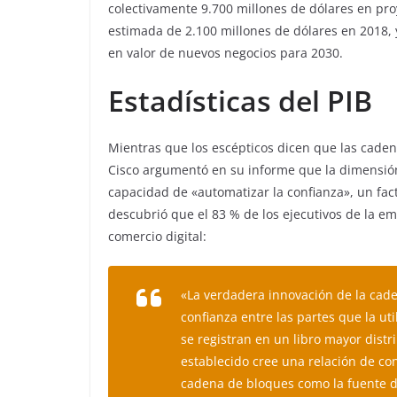
colectivamente 9.700 millones de dólares en pr
estimada de 2.100 millones de dólares en 2018, 
en valor de nuevos negocios para 2030.
Estadísticas del PIB
Mientras que los escépticos dicen que las cade
Cisco argumentó en su informe que la dimensión 
capacidad de «automatizar la confianza», un fa
descubrió que el 83 % de los ejecutivos de la e
comercio digital:
«La verdadera innovación de la cad
confianza entre las partes que la uti
se registran en un libro mayor distr
establecido cree una relación de co
cadena de bloques como la fuente de