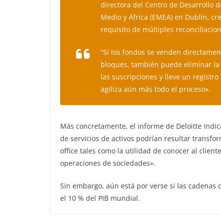
directora del Centro de Desarrollo 
Medio y África (EMEA) en Dublín, cr
requisito de múltiples reconciliacio
“Si los fondos se venden directament
bloques, también puede eliminar la 
las suscripciones y lleve un registro
agiliza aún más todo el proceso».
Más concretamente, el informe de Deloitte indic
de servicios de activos podrían resultar transfor
office tales como la utilidad de conocer al cliente
operaciones de sociedades».
Sin embargo, aún está por verse si las cadenas
el 10 % del PIB mundial.