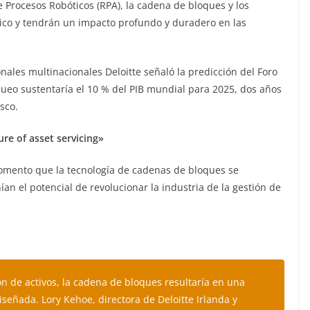
e Procesos Robóticos (RPA), la cadena de bloques y los
ico y tendrán un impacto profundo y duradero en las
onales multinacionales Deloitte señaló la predicción del Foro
ueo sustentaría el 10 % del PIB mundial para 2025, dos años
sco.
ure of asset servicing»
 momento que la tecnología de cadenas de bloques se
an el potencial de revolucionar la industria de la gestión de
ón de activos, la cadena de bloques resultaría en una
eñada. Lory Kehoe, directora de Deloitte Irlanda y