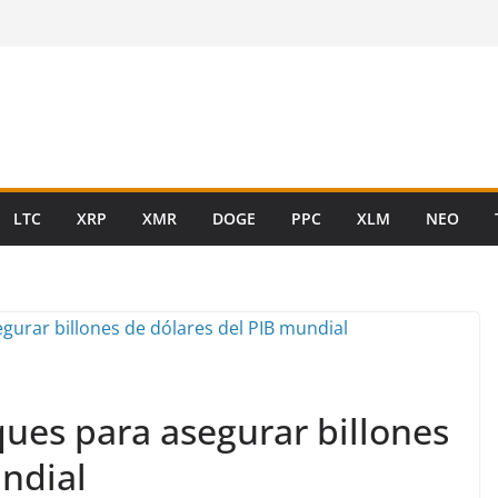
LTC
XRP
XMR
DOGE
PPC
XLM
NEO
ques para asegurar billones
undial