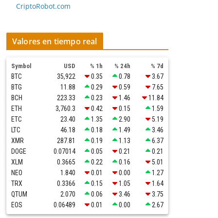
CriptoRobot.com
Valores en tiempo real
Symbol
USD
% 1h
% 24h
% 7d
BTC
35,922
0.35
0.78
3.67
BTG
11.88
0.29
0.59
7.65
BCH
223.33
0.23
1.46
11.84
ETH
3,760.3
0.42
0.15
1.59
ETC
23.40
1.35
2.90
5.19
LTC
46.18
0.18
1.49
3.46
XMR
287.81
0.19
1.13
6.37
DOGE
0.07014
0.05
0.21
0.21
XLM
0.3665
0.22
0.16
5.01
NEO
1.840
0.01
0.00
1.27
TRX
0.3366
0.15
1.05
1.64
QTUM
2.070
0.06
3.46
3.75
EOS
0.06489
0.01
0.00
2.67