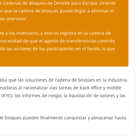
de Cadenas de Bloques de Deloitte para Europa, Oriente
ee que la cadena de bloques puede llegar a eliminar el
nes onerosas”.
e a los inversores, y esto se registra en la cadena de
necesidad de que el agente de transferencias controle
 de las acciones de los participantes en el fondo, lo que
aba que las soluciones de cadena de bloques en la industria
madoras al racionalizar «las tareas de back office y middle
 (KYC), los informes de riesgo, la liquidación de valores y las
 de bloques pueden finalmente conquistar y almacenar hasta