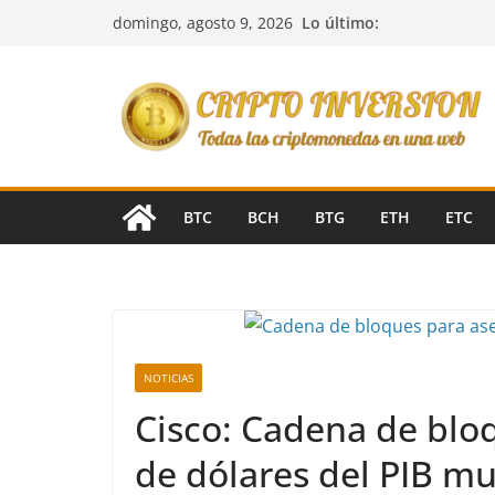
Saltar
Lo último:
domingo, agosto 9, 2026
al
contenido
BTC
BCH
BTG
ETH
ETC
NOTICIAS
Cisco: Cadena de blo
de dólares del PIB m