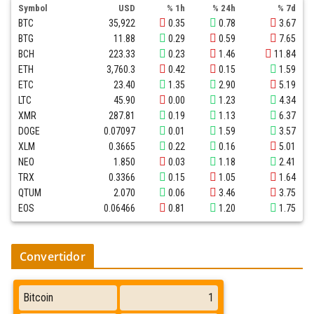
Symbol
USD
% 1h
% 24h
% 7d
BTC
35,922
0.35
0.78
3.67
BTG
11.88
0.29
0.59
7.65
BCH
223.33
0.23
1.46
11.84
ETH
3,760.3
0.42
0.15
1.59
ETC
23.40
1.35
2.90
5.19
LTC
45.90
0.00
1.23
4.34
XMR
287.81
0.19
1.13
6.37
DOGE
0.07097
0.01
1.59
3.57
XLM
0.3665
0.22
0.16
5.01
NEO
1.850
0.03
1.18
2.41
TRX
0.3366
0.15
1.05
1.64
QTUM
2.070
0.06
3.46
3.75
EOS
0.06466
0.81
1.20
1.75
Convertidor