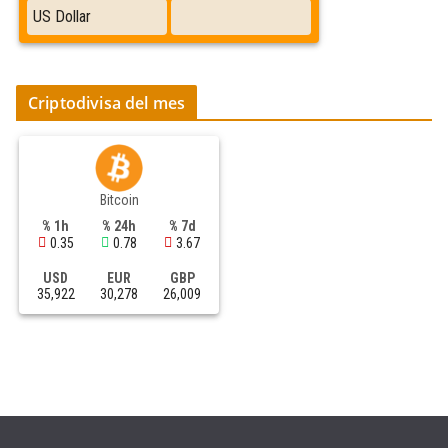
Criptodivisa del mes
Bitcoin
% 1h
% 24h
% 7d
0.35
0.78
3.67
USD
EUR
GBP
35,922
30,278
26,009