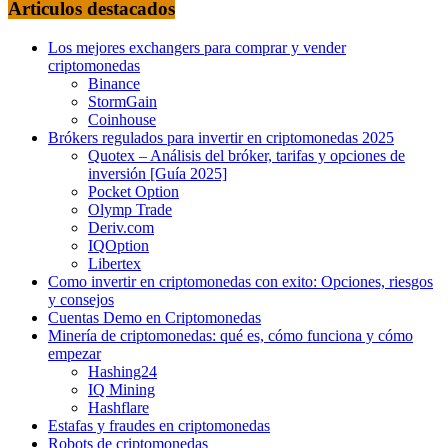
Articulos destacados
Los mejores exchangers para comprar y vender
criptomonedas
Binance
StormGain
Coinhouse
Brókers regulados para invertir en criptomonedas 2025
Quotex – Análisis del bróker, tarifas y opciones de
inversión [Guía 2025]
Pocket Option
Olymp Trade
Deriv.com
IQOption
Libertex
Como invertir en criptomonedas con exito: Opciones, riesgos
y consejos
Cuentas Demo en Criptomonedas
Minería de criptomonedas: qué es, cómo funciona y cómo
empezar
Hashing24
IQ Mining
Hashflare
Estafas y fraudes en criptomonedas
Robots de criptomonedas