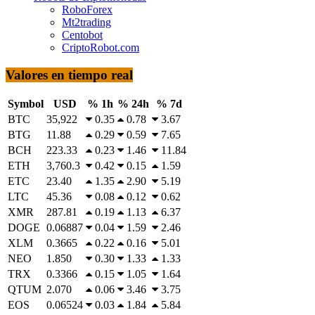
RoboForex
Mt2trading
Centobot
CriptoRobot.com
Valores en tiempo real
Symbol
USD
% 1h
% 24h
% 7d
BTC
35,922
0.35
0.78
3.67
BTG
11.88
0.29
0.59
7.65
BCH
223.33
0.23
1.46
11.84
ETH
3,760.3
0.42
0.15
1.59
ETC
23.40
1.35
2.90
5.19
LTC
45.36
0.08
0.12
0.62
XMR
287.81
0.19
1.13
6.37
DOGE
0.06887
0.04
1.59
2.46
XLM
0.3665
0.22
0.16
5.01
NEO
1.850
0.30
1.33
1.33
TRX
0.3366
0.15
1.05
1.64
QTUM
2.070
0.06
3.46
3.75
EOS
0.06524
0.03
1.84
5.84