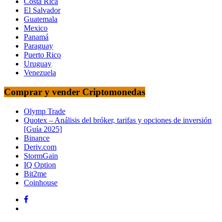
Costa Rica
El Salvador
Guatemala
Mexico
Panamá
Paraguay
Puerto Rico
Uruguay
Venezuela
Comprar y vender Criptomonedas
Olymp Trade
Quotex – Análisis del bróker, tarifas y opciones de inversión
[Guía 2025]
Binance
Deriv.com
StormGain
IQ Option
Bit2me
Coinhouse