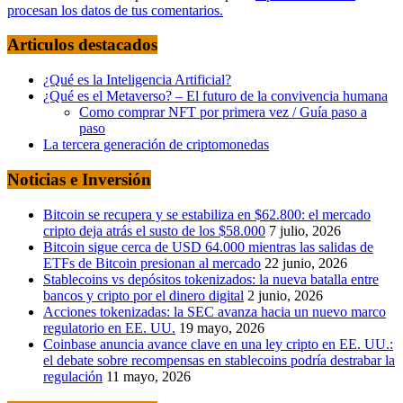
procesan los datos de tus comentarios.
Articulos destacados
¿Qué es la Inteligencia Artificial?
¿Qué es el Metaverso? – El futuro de la convivencia humana
Como comprar NFT por primera vez / Guía paso a
paso
La tercera generación de criptomonedas
Noticias e Inversión
Bitcoin se recupera y se estabiliza en $62.800: el mercado
cripto deja atrás el susto de los $58.000
7 julio, 2026
Bitcoin sigue cerca de USD 64.000 mientras las salidas de
ETFs de Bitcoin presionan al mercado
22 junio, 2026
Stablecoins vs depósitos tokenizados: la nueva batalla entre
bancos y cripto por el dinero digital
2 junio, 2026
Acciones tokenizadas: la SEC avanza hacia un nuevo marco
regulatorio en EE. UU.
19 mayo, 2026
Coinbase anuncia avance clave en una ley cripto en EE. UU.:
el debate sobre recompensas en stablecoins podría destrabar la
regulación
11 mayo, 2026