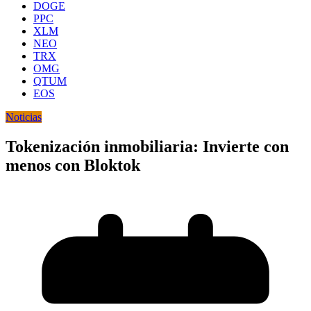
DOGE
PPC
XLM
NEO
TRX
OMG
QTUM
EOS
Noticias
Tokenización inmobiliaria: Invierte con
menos con Bloktok