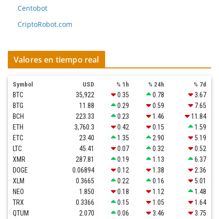
Centobot
CriptoRobot.com
Valores en tiempo real
Symbol
USD
% 1h
% 24h
% 7d
BTC
35,922
0.35
0.78
3.67
BTG
11.88
0.29
0.59
7.65
BCH
223.33
0.23
1.46
11.84
ETH
3,760.3
0.42
0.15
1.59
ETC
23.40
1.35
2.90
5.19
LTC
45.41
0.07
0.32
0.52
XMR
287.81
0.19
1.13
6.37
DOGE
0.06894
0.12
1.38
2.36
XLM
0.3665
0.22
0.16
5.01
NEO
1.850
0.18
1.12
1.48
TRX
0.3366
0.15
1.05
1.64
QTUM
2.070
0.06
3.46
3.75