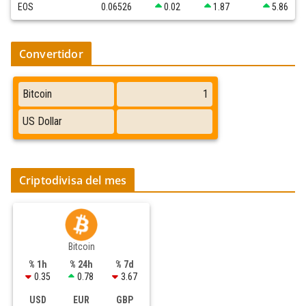
EOS
0.06526
0.02
1.87
5.86
Convertidor
Criptodivisa del mes
Bitcoin
% 1h
% 24h
% 7d
0.35
0.78
3.67
USD
EUR
GBP