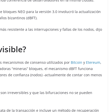
unda conferencia de desarrolladores en la misma ciudad.
e bloques NEO para la versión 3.0 involucró la actualización
los bizantinos (dBFT).
más resistente a las interrupciones y fallas de los nodos, dijo
visible?
os mecanismos de consenso utilizados por
Bitcoin
y
Etereum
,
tadoras “mineras” bloques, el mecanismo dBFT funciona
ores de confianza (nodos) -actualmente de contar con menos
 son irreversibles y que las bifurcaciones no se pueden
diata de la transacción e incluye un método de recuperación