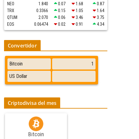
NEO
1.840
0.07
1.68
0.87
TRX
0.3366
0.15
1.05
1.64
QTUM
2.070
0.06
3.46
3.75
EOS
0.06474
0.02
0.91
4.34
Convertidor
Criptodivisa del mes
Bitcoin