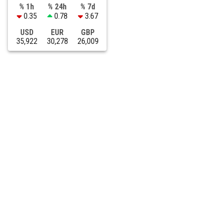
% 1h
% 24h
% 7d
0.35
0.78
3.67
USD
EUR
GBP
35,922
30,278
26,009