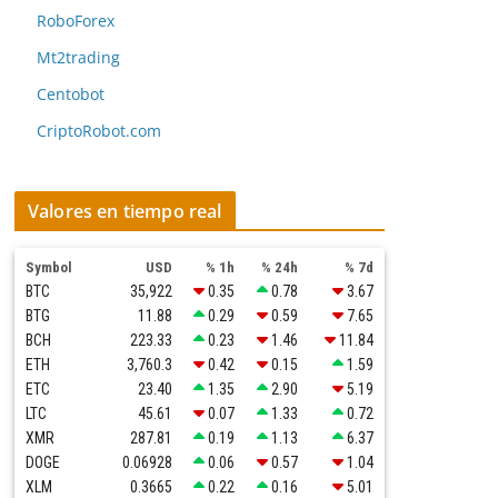
RoboForex
Mt2trading
Centobot
CriptoRobot.com
Valores en tiempo real
Symbol
USD
% 1h
% 24h
% 7d
BTC
35,922
0.35
0.78
3.67
BTG
11.88
0.29
0.59
7.65
BCH
223.33
0.23
1.46
11.84
ETH
3,760.3
0.42
0.15
1.59
ETC
23.40
1.35
2.90
5.19
LTC
45.61
0.07
1.33
0.72
XMR
287.81
0.19
1.13
6.37
DOGE
0.06928
0.06
0.57
1.04
XLM
0.3665
0.22
0.16
5.01