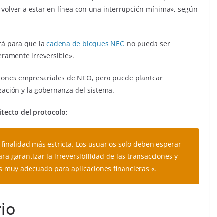
a volver a estar en línea con una interrupción mínima», según
rá para que la
cadena de bloques NEO
no pueda ser
eramente irreversible».
caciones empresariales de NEO, pero puede plantear
zación y la gobernanza del sistema.
tecto del protocolo:
finalidad más estricta. Los usuarios solo deben esperar
a garantizar la irreversibilidad de las transacciones y
 es muy adecuado para aplicaciones financieras «.
io