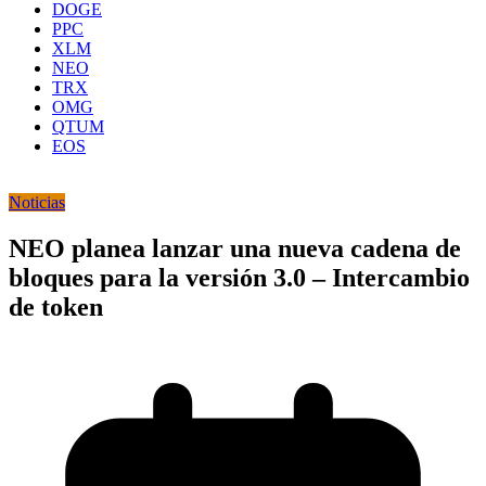
DOGE
PPC
XLM
NEO
TRX
OMG
QTUM
EOS
Noticias
NEO planea lanzar una nueva cadena de
bloques para la versión 3.0 – Intercambio
de token