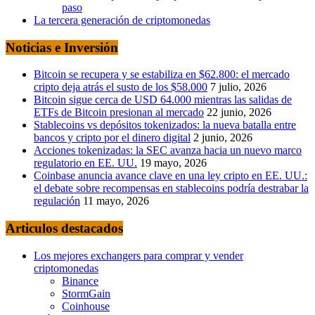
paso
La tercera generación de criptomonedas
Noticias e Inversión
Bitcoin se recupera y se estabiliza en $62.800: el mercado
cripto deja atrás el susto de los $58.000
7 julio, 2026
Bitcoin sigue cerca de USD 64.000 mientras las salidas de
ETFs de Bitcoin presionan al mercado
22 junio, 2026
Stablecoins vs depósitos tokenizados: la nueva batalla entre
bancos y cripto por el dinero digital
2 junio, 2026
Acciones tokenizadas: la SEC avanza hacia un nuevo marco
regulatorio en EE. UU.
19 mayo, 2026
Coinbase anuncia avance clave en una ley cripto en EE. UU.:
el debate sobre recompensas en stablecoins podría destrabar la
regulación
11 mayo, 2026
Articulos destacados
Los mejores exchangers para comprar y vender
criptomonedas
Binance
StormGain
Coinhouse