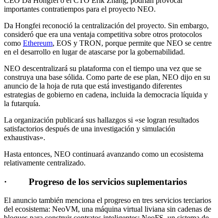
CEO Da Hongfei o el CTO Erik Zhang, podrían provocar
importantes contratiempos para el proyecto NEO.
Da Hongfei reconoció la centralización del proyecto. Sin embargo,
consideró que era una ventaja competitiva sobre otros protocolos
como
Ethereum
, EOS y TRON, porque permite que NEO se centre
en el desarrollo en lugar de atascarse por la gobernabilidad.
NEO descentralizará su plataforma con el tiempo una vez que se
construya una base sólida. Como parte de ese plan, NEO dijo en su
anuncio de la hoja de ruta que está investigando diferentes
estrategias de gobierno en cadena, incluida la democracia líquida y
la futarquía.
La organización publicará sus hallazgos si «se logran resultados
satisfactorios después de una investigación y simulación
exhaustivas».
Hasta entonces, NEO continuará avanzando como un ecosistema
relativamente centralizado.
· Progreso de los servicios suplementarios
El anuncio también menciona el progreso en tres servicios terciarios
del ecosistema: NeoVM, una máquina virtual liviana sin cadenas de
bloques para construir contratos inteligentes; NeoFS, un sistema de