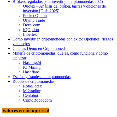
Brókers regulados para invertir en criptomonedas 2025
Quotex – Análisis del bróker, tarifas y opciones de
inversión [Guía 2025]
Pocket Option
Olymp Trade
Deriv.com
IQOption
Libertex
Como invertir en criptomonedas con exito: Opciones, riesgos
y consejos
Cuentas Demo en Criptomonedas
Minería de criptomonedas: qué es, cómo funciona y cómo
empezar
Hashing24
IQ Mining
Hashflare
Estafas y fraudes en criptomonedas
Robots de criptomonedas
RoboForex
Mt2trading
Centobot
CriptoRobot.com
Valores en tiempo real