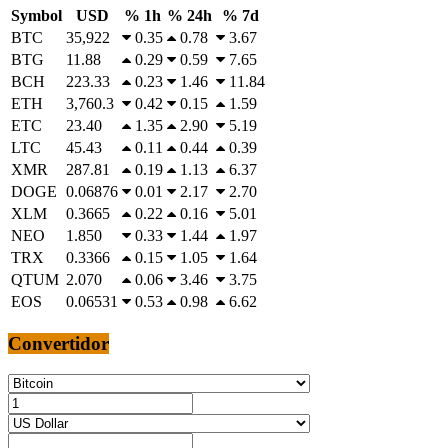
Symbol
USD
% 1h
% 24h
% 7d
BTC
35,922
0.35
0.78
3.67
BTG
11.88
0.29
0.59
7.65
BCH
223.33
0.23
1.46
11.84
ETH
3,760.3
0.42
0.15
1.59
ETC
23.40
1.35
2.90
5.19
LTC
45.43
0.11
0.44
0.39
XMR
287.81
0.19
1.13
6.37
DOGE
0.06876
0.01
2.17
2.70
XLM
0.3665
0.22
0.16
5.01
NEO
1.850
0.33
1.44
1.97
TRX
0.3366
0.15
1.05
1.64
QTUM
2.070
0.06
3.46
3.75
EOS
0.06531
0.53
0.98
6.62
Convertidor