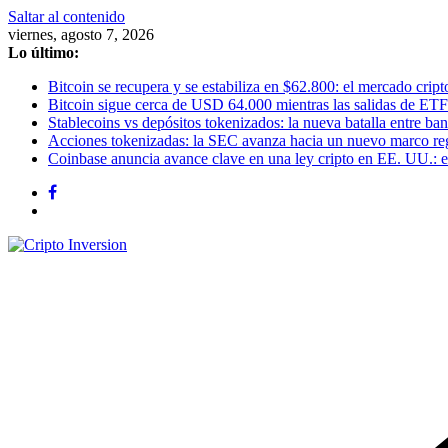
Saltar al contenido
viernes, agosto 7, 2026
Lo último:
Bitcoin se recupera y se estabiliza en $62.800: el mercado cripto
Bitcoin sigue cerca de USD 64.000 mientras las salidas de ETF
Stablecoins vs depósitos tokenizados: la nueva batalla entre banc
Acciones tokenizadas: la SEC avanza hacia un nuevo marco re
Coinbase anuncia avance clave en una ley cripto en EE. UU.: el