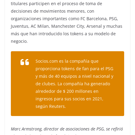
titulares participen en el proceso de toma de
decisiones de movimientos menores, con
organizaciones importantes como FC Barcelona, ​​PSG,
Juventus, AC Milan, Manchester City, Arsenal y muchas
más que han introducido los tokens a su modelo de
negocio.
Socios.com es la compañía que
proporciona tokens de fan para el PSG
y más de 40 equipos a nivel nacional y
de clubes.
La compañía ha generado
alrededor de $ 200 millones en
ingresos para sus socios en 2021,
según Reuters.
Marc Armstrong, director de asociaciones de PSG, se refirió