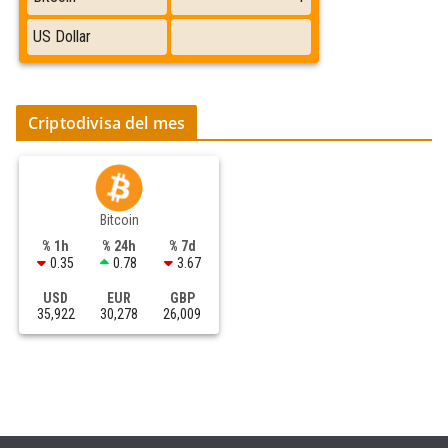
Criptodivisa del mes
Bitcoin
% 1h
% 24h
% 7d
0.35
0.78
3.67
USD
EUR
GBP
35,922
30,278
26,009