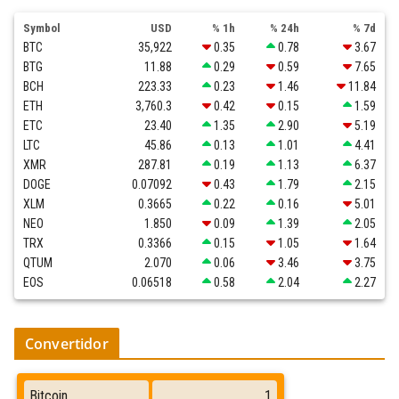
Symbol
USD
% 1h
% 24h
% 7d
BTC
35,922
0.35
0.78
3.67
BTG
11.88
0.29
0.59
7.65
BCH
223.33
0.23
1.46
11.84
ETH
3,760.3
0.42
0.15
1.59
ETC
23.40
1.35
2.90
5.19
LTC
45.86
0.13
1.01
4.41
XMR
287.81
0.19
1.13
6.37
DOGE
0.07092
0.43
1.79
2.15
XLM
0.3665
0.22
0.16
5.01
NEO
1.850
0.09
1.39
2.05
TRX
0.3366
0.15
1.05
1.64
QTUM
2.070
0.06
3.46
3.75
EOS
0.06518
0.58
2.04
2.27
Convertidor