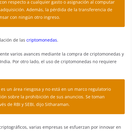
con respecto a cualquier gasto o asignación al computar
 adquisición. Además, la pérdida de la transferencia de
nsar con ningún otro ingreso.
lación de las
criptomonedas
.
mente varios avances mediante la compra de criptomonedas y
India. Por otro lado, el uso de criptomonedas no requiere
 es un área riesgosa y no está en un marco regulatorio
ión sobre la prohibición de sus anuncios. Se toman
és de RBI y SEBI, dijo Sitharaman.
riptográficos, varias empresas se esfuerzan por innovar en