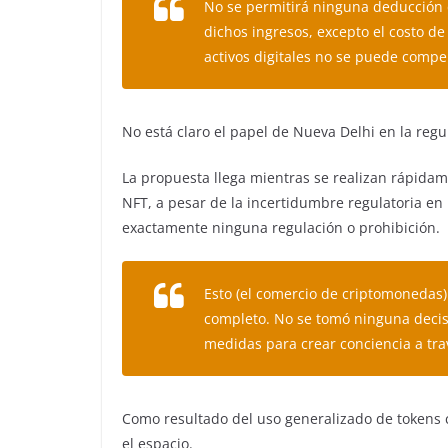
No se permitirá ninguna deducción 
dichos ingresos, excepto el costo de
activos digitales no se puede compe
No está claro el papel de Nueva Delhi en la regu
La propuesta llega mientras se realizan rápida
NFT, a pesar de la incertidumbre regulatoria en 
exactamente ninguna regulación o prohibición.
Esto (el comercio de criptomonedas)
completo. No se tomó ninguna decis
medidas para crear conciencia a trav
Como resultado del uso generalizado de tokens c
el espacio.