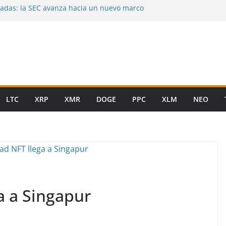
zadas: la SEC avanza hacia un nuevo marco
E. UU.
era y se estabiliza en $62.800: el mercado
 el susto de los $58.000
rca de USD 64.000 mientras las salidas de
 presionan al mercado
epósitos tokenizados: la nueva batalla
ipto por el dinero digital
LTC
XRP
XMR
DOGE
PPC
XLM
NEO
ga a Singapur