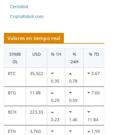
Centobot
CriptoRobot.com
Valores en tiempo real
SYMB
USD
% 1H
%
% 7D
OL
24H
BTC
35,922
3.67
0.35
0.78
BTG
11.88
7.65
0.29
0.59
BCH
223.33
0.23
1.46
11.84
ETH
3,760.
1.59