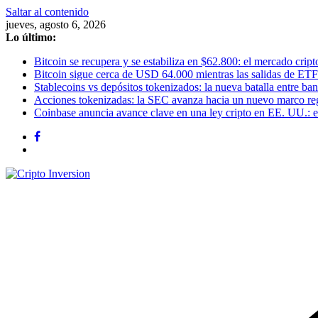
Saltar al contenido
jueves, agosto 6, 2026
Lo último:
Bitcoin se recupera y se estabiliza en $62.800: el mercado cripto
Bitcoin sigue cerca de USD 64.000 mientras las salidas de ETF
Stablecoins vs depósitos tokenizados: la nueva batalla entre banc
Acciones tokenizadas: la SEC avanza hacia un nuevo marco re
Coinbase anuncia avance clave en una ley cripto en EE. UU.: el