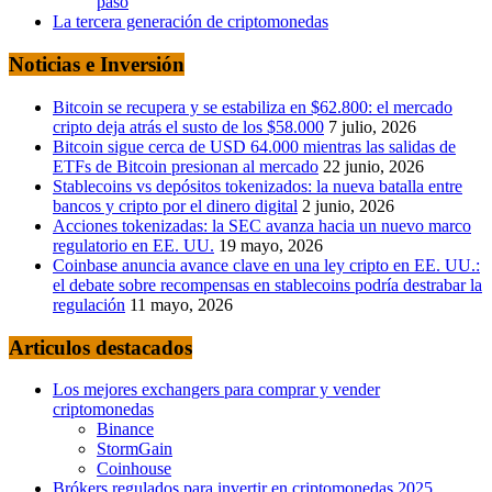
paso
La tercera generación de criptomonedas
Noticias e Inversión
Bitcoin se recupera y se estabiliza en $62.800: el mercado
cripto deja atrás el susto de los $58.000
7 julio, 2026
Bitcoin sigue cerca de USD 64.000 mientras las salidas de
ETFs de Bitcoin presionan al mercado
22 junio, 2026
Stablecoins vs depósitos tokenizados: la nueva batalla entre
bancos y cripto por el dinero digital
2 junio, 2026
Acciones tokenizadas: la SEC avanza hacia un nuevo marco
regulatorio en EE. UU.
19 mayo, 2026
Coinbase anuncia avance clave en una ley cripto en EE. UU.:
el debate sobre recompensas en stablecoins podría destrabar la
regulación
11 mayo, 2026
Articulos destacados
Los mejores exchangers para comprar y vender
criptomonedas
Binance
StormGain
Coinhouse
Brókers regulados para invertir en criptomonedas 2025