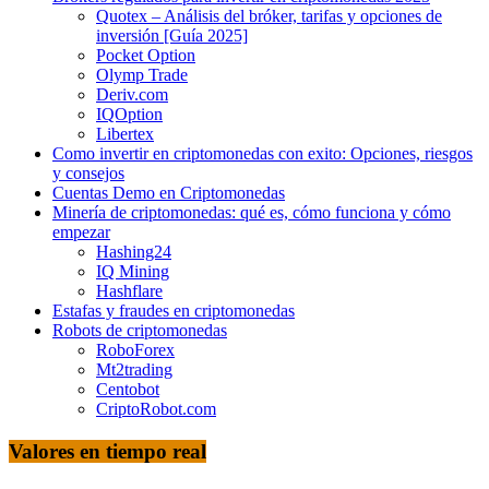
Quotex – Análisis del bróker, tarifas y opciones de
inversión [Guía 2025]
Pocket Option
Olymp Trade
Deriv.com
IQOption
Libertex
Como invertir en criptomonedas con exito: Opciones, riesgos
y consejos
Cuentas Demo en Criptomonedas
Minería de criptomonedas: qué es, cómo funciona y cómo
empezar
Hashing24
IQ Mining
Hashflare
Estafas y fraudes en criptomonedas
Robots de criptomonedas
RoboForex
Mt2trading
Centobot
CriptoRobot.com
Valores en tiempo real