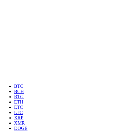
BTC
BCH
BTG
ETH
ETC
LTC
XRP
XMR
DOGE