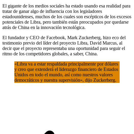
El gigante de los medios sociales ha estado usando esa realidad para
tratar de ganar algo de influencia con los legisladores
estadounidenses, muchos de los cuales son escépticos de los excesos
potenciales de Libra, pero también están preocupados por quedarse
atrás de China en la innovación tecnológica.
El fundador y CEO de Facebook, Mark Zuckerberg, hizo eco del
testimonio previo del líder del proyecto Libra, David Marcus, al
decir que el proyecto representaba una oportunidad para seguir el
ritmo de los competidores globales, a saber, China.
«Libra va a estar respaldada principalmente por dólares
y creo que extenderá el liderazgo financiero de Estados
Unidos en todo el mundo, así como nuestros valores
democráticos y nuestra supervisión», dijo Zuckerberg.