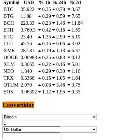
Symbol
USD
% 1h
% 24h
% 7d
BTC
35,922
0.35
0.78
3.67
BTG
11.88
0.29
0.59
7.65
BCH
223.33
0.23
1.46
11.84
ETH
3,760.3
0.42
0.15
1.59
ETC
23.40
1.35
2.90
5.19
LTC
45.56
0.15
0.06
3.02
XMR
287.81
0.19
1.13
6.37
DOGE
0.06988
0.25
0.83
0.12
XLM
0.3665
0.22
0.16
5.01
NEO
1.840
0.29
0.30
1.16
TRX
0.3366
0.15
1.05
1.64
QTUM
2.070
0.06
3.46
3.75
EOS
0.06392
1.12
1.95
0.35
Convertidor