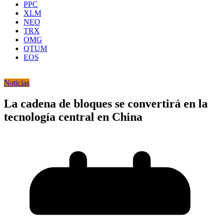
PPC
XLM
NEO
TRX
OMG
QTUM
EOS
Noticias
La cadena de bloques se convertirá en la
tecnología central en China