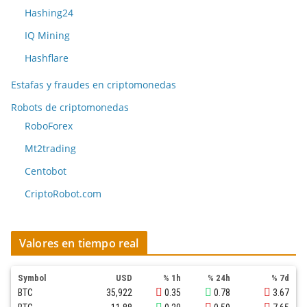
Hashing24
IQ Mining
Hashflare
Estafas y fraudes en criptomonedas
Robots de criptomonedas
RoboForex
Mt2trading
Centobot
CriptoRobot.com
Valores en tiempo real
Symbol
USD
% 1h
% 24h
% 7d
BTC
35,922
0.35
0.78
3.67