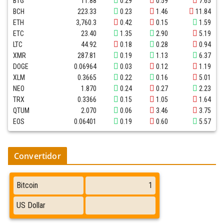
BTG
11.88
0.29
0.59
7.65
BCH
223.33
0.23
1.46
11.84
ETH
3,760.3
0.42
0.15
1.59
ETC
23.40
1.35
2.90
5.19
LTC
44.92
0.18
0.28
0.94
XMR
287.81
0.19
1.13
6.37
DOGE
0.06964
0.03
0.12
1.19
XLM
0.3665
0.22
0.16
5.01
NEO
1.870
0.24
0.27
2.23
TRX
0.3366
0.15
1.05
1.64
QTUM
2.070
0.06
3.46
3.75
EOS
0.06401
0.19
0.60
5.57
Convertidor