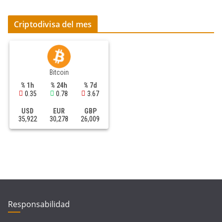
Criptodivisa del mes
Bitcoin
% 1h
% 24h
% 7d
0.35
0.78
3.67
USD
EUR
GBP
35,922
30,278
26,009
Responsabilidad