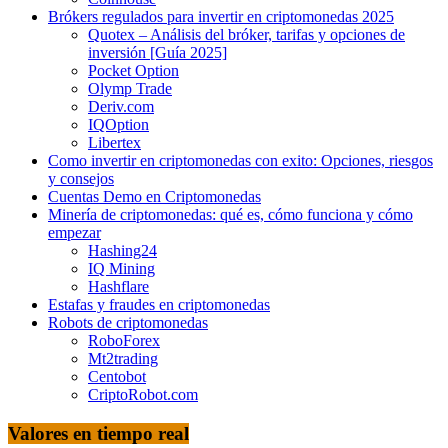
Brókers regulados para invertir en criptomonedas 2025
Quotex – Análisis del bróker, tarifas y opciones de
inversión [Guía 2025]
Pocket Option
Olymp Trade
Deriv.com
IQOption
Libertex
Como invertir en criptomonedas con exito: Opciones, riesgos
y consejos
Cuentas Demo en Criptomonedas
Minería de criptomonedas: qué es, cómo funciona y cómo
empezar
Hashing24
IQ Mining
Hashflare
Estafas y fraudes en criptomonedas
Robots de criptomonedas
RoboForex
Mt2trading
Centobot
CriptoRobot.com
Valores en tiempo real