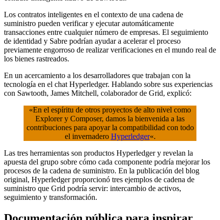
Los contratos inteligentes en el contexto de una cadena de
suministro pueden verificar y ejecutar automáticamente
transacciones entre cualquier número de empresas. El seguimiento
de identidad y Sabre podrían ayudar a acelerar el proceso
previamente engorroso de realizar verificaciones en el mundo real de
los bienes rastreados.
En un acercamiento a los desarrolladores que trabajan con la
tecnología en el chat Hyperledger. Hablando sobre sus experiencias
con Sawtooth, James Mitchell, colaborador de Grid, explicó:
«En el espíritu de otros proyectos de alto nivel como
Explorer y Composer, damos la bienvenida a las
contribuciones para apoyar la compatibilidad con todo
el invernadero
Hyperledger
«.
Las tres herramientas son productos Hyperledger y revelan la
apuesta del grupo sobre cómo cada componente podría mejorar los
procesos de la cadena de suministro. En la publicación del blog
original, Hyperledger proporcionó tres ejemplos de cadena de
suministro que Grid podría servir: intercambio de activos,
seguimiento y transformación.
Documentación pública para inspirar