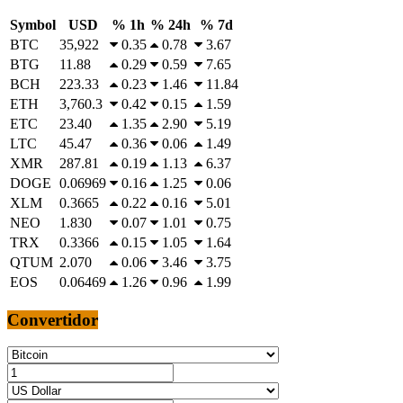
Symbol
USD
% 1h
% 24h
% 7d
BTC
35,922
0.35
0.78
3.67
BTG
11.88
0.29
0.59
7.65
BCH
223.33
0.23
1.46
11.84
ETH
3,760.3
0.42
0.15
1.59
ETC
23.40
1.35
2.90
5.19
LTC
45.47
0.36
0.06
1.49
XMR
287.81
0.19
1.13
6.37
DOGE
0.06969
0.16
1.25
0.06
XLM
0.3665
0.22
0.16
5.01
NEO
1.830
0.07
1.01
0.75
TRX
0.3366
0.15
1.05
1.64
QTUM
2.070
0.06
3.46
3.75
EOS
0.06469
1.26
0.96
1.99
Convertidor