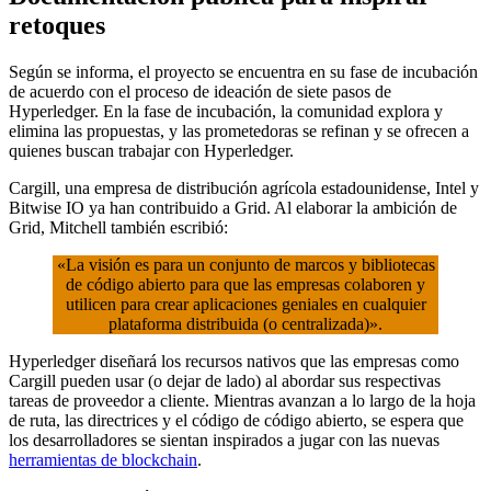
retoques
Según se informa, el proyecto se encuentra en su fase de incubación
de acuerdo con el proceso de ideación de siete pasos de
Hyperledger. En la fase de incubación, la comunidad explora y
elimina las propuestas, y las prometedoras se refinan y se ofrecen a
quienes buscan trabajar con Hyperledger.
Cargill, una empresa de distribución agrícola estadounidense, Intel y
Bitwise IO ya han contribuido a Grid. Al elaborar la ambición de
Grid, Mitchell también escribió:
«La visión es para un conjunto de marcos y bibliotecas
de código abierto para que las empresas colaboren y
utilicen para crear aplicaciones geniales en cualquier
plataforma distribuida (o centralizada)».
Hyperledger diseñará los recursos nativos que las empresas como
Cargill pueden usar (o dejar de lado) al abordar sus respectivas
tareas de proveedor a cliente. Mientras avanzan a lo largo de la hoja
de ruta, las directrices y el código de código abierto, se espera que
los desarrolladores se sientan inspirados a jugar con las nuevas
herramientas de blockchain
.