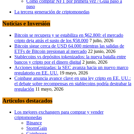
Como comprar NFT por primera vez / Guía paso a
paso
La tercera generación de criptomonedas
Noticias e Inversión
Bitcoin se recupera y se estabiliza en $62.800: el mercado
cripto deja atrás el susto de los $58.000
7 julio, 2026
Bitcoin sigue cerca de USD 64.000 mientras las salidas de
ETFs de Bitcoin presionan al mercado
22 junio, 2026
Stablecoins vs depósitos tokenizados: la nueva batalla entre
bancos y cripto por el dinero digital
2 junio, 2026
Acciones tokenizadas: la SEC avanza hacia un nuevo marco
regulatorio en EE. UU.
19 mayo, 2026
Coinbase anuncia avance clave en una ley cripto en EE. UU.:
el debate sobre recompensas en stablecoins podría destrabar la
regulación
11 mayo, 2026
Articulos destacados
Los mejores exchangers para comprar y vender
criptomonedas
Binance
StormGain
Coinhouse