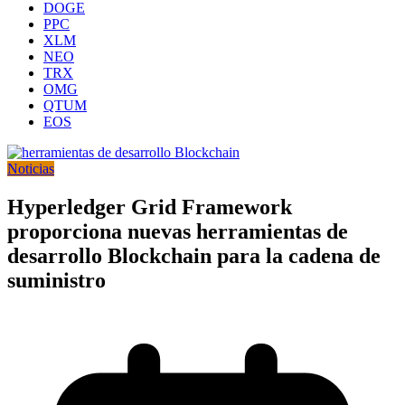
DOGE
PPC
XLM
NEO
TRX
OMG
QTUM
EOS
Noticias
Hyperledger Grid Framework
proporciona nuevas herramientas de
desarrollo Blockchain para la cadena de
suministro