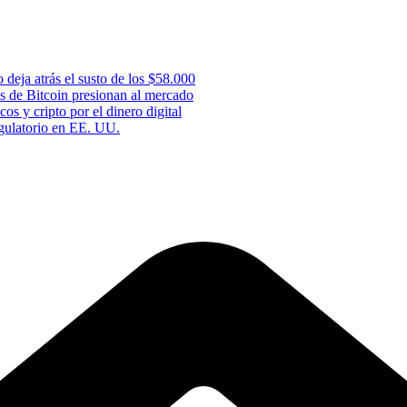
 deja atrás el susto de los $58.000
s de Bitcoin presionan al mercado
os y cripto por el dinero digital
gulatorio en EE. UU.