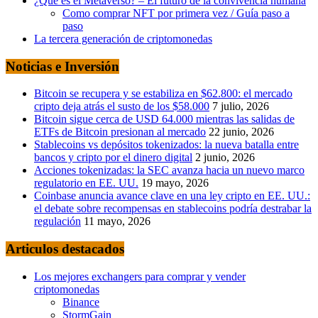
¿Qué es el Metaverso? – El futuro de la convivencia humana
Como comprar NFT por primera vez / Guía paso a
paso
La tercera generación de criptomonedas
Noticias e Inversión
Bitcoin se recupera y se estabiliza en $62.800: el mercado
cripto deja atrás el susto de los $58.000
7 julio, 2026
Bitcoin sigue cerca de USD 64.000 mientras las salidas de
ETFs de Bitcoin presionan al mercado
22 junio, 2026
Stablecoins vs depósitos tokenizados: la nueva batalla entre
bancos y cripto por el dinero digital
2 junio, 2026
Acciones tokenizadas: la SEC avanza hacia un nuevo marco
regulatorio en EE. UU.
19 mayo, 2026
Coinbase anuncia avance clave en una ley cripto en EE. UU.:
el debate sobre recompensas en stablecoins podría destrabar la
regulación
11 mayo, 2026
Articulos destacados
Los mejores exchangers para comprar y vender
criptomonedas
Binance
StormGain