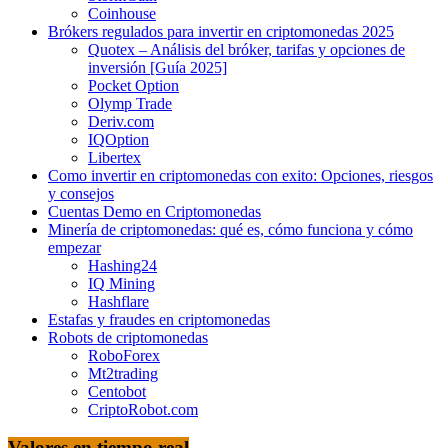
Coinhouse
Brókers regulados para invertir en criptomonedas 2025
Quotex – Análisis del bróker, tarifas y opciones de
inversión [Guía 2025]
Pocket Option
Olymp Trade
Deriv.com
IQOption
Libertex
Como invertir en criptomonedas con exito: Opciones, riesgos
y consejos
Cuentas Demo en Criptomonedas
Minería de criptomonedas: qué es, cómo funciona y cómo
empezar
Hashing24
IQ Mining
Hashflare
Estafas y fraudes en criptomonedas
Robots de criptomonedas
RoboForex
Mt2trading
Centobot
CriptoRobot.com
Valores en tiempo real