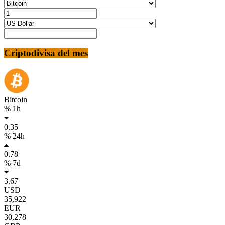
Criptodivisa del mes
Bitcoin
% 1h
0.35
% 24h
0.78
% 7d
3.67
USD
35,922
EUR
30,278