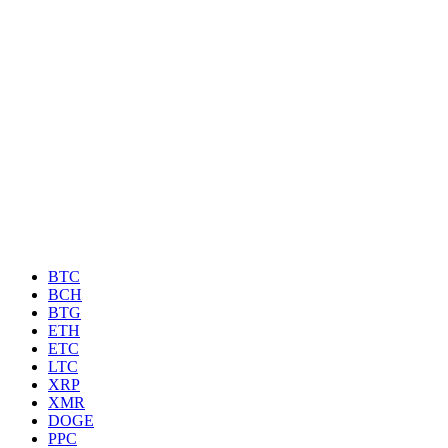
BTC
BCH
BTG
ETH
ETC
LTC
XRP
XMR
DOGE
PPC