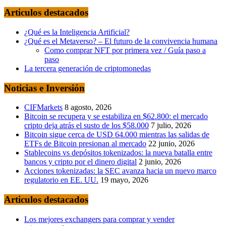
Articulos destacados
¿Qué es la Inteligencia Artificial?
¿Qué es el Metaverso? – El futuro de la convivencia humana
Como comprar NFT por primera vez / Guía paso a
paso
La tercera generación de criptomonedas
Noticias e Inversión
CIFMarkets
8 agosto, 2026
Bitcoin se recupera y se estabiliza en $62.800: el mercado
cripto deja atrás el susto de los $58.000
7 julio, 2026
Bitcoin sigue cerca de USD 64.000 mientras las salidas de
ETFs de Bitcoin presionan al mercado
22 junio, 2026
Stablecoins vs depósitos tokenizados: la nueva batalla entre
bancos y cripto por el dinero digital
2 junio, 2026
Acciones tokenizadas: la SEC avanza hacia un nuevo marco
regulatorio en EE. UU.
19 mayo, 2026
Articulos destacados
Los mejores exchangers para comprar y vender