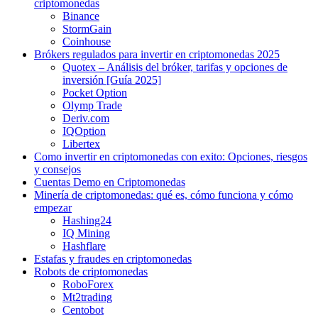
criptomonedas
Binance
StormGain
Coinhouse
Brókers regulados para invertir en criptomonedas 2025
Quotex – Análisis del bróker, tarifas y opciones de
inversión [Guía 2025]
Pocket Option
Olymp Trade
Deriv.com
IQOption
Libertex
Como invertir en criptomonedas con exito: Opciones, riesgos
y consejos
Cuentas Demo en Criptomonedas
Minería de criptomonedas: qué es, cómo funciona y cómo
empezar
Hashing24
IQ Mining
Hashflare
Estafas y fraudes en criptomonedas
Robots de criptomonedas
RoboForex
Mt2trading
Centobot