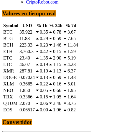
CriptoRobot.com
Valores en tiempo real
Symbol
USD
% 1h
% 24h
% 7d
BTC
35,922
0.35
0.78
3.67
BTG
11.88
0.29
0.59
7.65
BCH
223.33
0.23
1.46
11.84
ETH
3,760.3
0.42
0.15
1.59
ETC
23.40
1.35
2.90
5.19
LTC
46.07
0.19
1.15
4.28
XMR
287.81
0.19
1.13
6.37
DOGE
0.07024
0.13
0.59
1.48
XLM
0.3665
0.22
0.16
5.01
NEO
1.850
0.05
0.66
1.95
TRX
0.3366
0.15
1.05
1.64
QTUM
2.070
0.06
3.46
3.75
EOS
0.06517
0.00
1.96
0.82
Convertidor