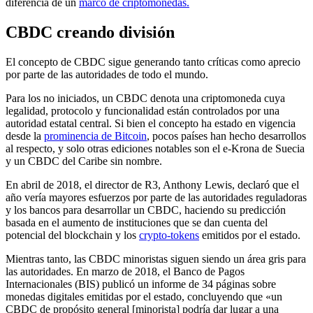
diferencia de un
marco de criptomonedas.
CBDC creando división
El concepto de CBDC sigue generando tanto críticas como aprecio
por parte de las autoridades de todo el mundo.
Para los no iniciados, un CBDC denota una criptomoneda cuya
legalidad, protocolo y funcionalidad están controlados por una
autoridad estatal central. Si bien el concepto ha estado en vigencia
desde la
prominencia de Bitcoin
, pocos países han hecho desarrollos
al respecto, y solo otras ediciones notables son el e-Krona de Suecia
y un CBDC del Caribe sin nombre.
En abril de 2018, el director de R3, Anthony Lewis, declaró que el
año vería mayores esfuerzos por parte de las autoridades reguladoras
y los bancos para desarrollar un CBDC, haciendo su predicción
basada en el aumento de instituciones que se dan cuenta del
potencial del blockchain y los
crypto-tokens
emitidos por el estado.
Mientras tanto, las CBDC minoristas siguen siendo un área gris para
las autoridades. En marzo de 2018, el Banco de Pagos
Internacionales (BIS) publicó un informe de 34 páginas sobre
monedas digitales emitidas por el estado, concluyendo que «un
CBDC de propósito general [minorista] podría dar lugar a una