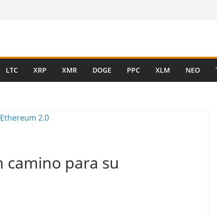
LTC
XRP
XMR
DOGE
PPC
XLM
NEO
n camino para su