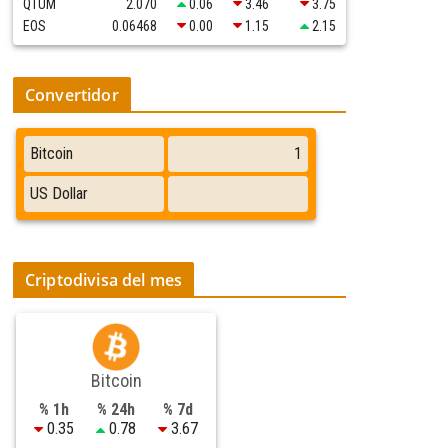
QTUM
2.070
0.06
3.46
3.75
EOS
0.06468
0.00
1.15
2.15
Convertidor
Criptodivisa del mes
Bitcoin
% 1h
% 24h
% 7d
0.35
0.78
3.67