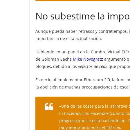
No subestime la impor
Aunque pueda haber retrasos y contratiempos, l
importancia de esta actualización.
Hablando en un panel en la Cumbre Virtual Etére
de Goldman Sachs
Mike Novogratz
argumentó que
bloques, debido a los
«efectos de red»
que propor
Es decir, al implementar Ethereum 2.0, la funci
la abolición de muchas preocupaciones de escala,
«Una de las cosas para la narrativa
lo hacemos con Facebook (cuanto más
progreso que se está haciendo por 
muy importante para el Etéreo».