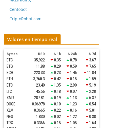
Centobot
CriptoRobot.com
Valores en tiempo real
Symbol
USD
% 1h
% 24h
% 7d
BTC
35,922
0.35
0.78
3.67
BTG
11.88
0.29
0.59
7.65
BCH
223.33
0.23
1.46
11.84
ETH
3,760.3
0.42
0.15
1.59
ETC
23.40
1.35
2.90
5.19
LTC
45.56
0.18
0.07
2.28
XMR
287.81
0.19
1.13
6.37
DOGE
0.06978
0.10
1.23
0.54
XLM
0.3665
0.22
0.16
5.01
NEO
1.830
0.02
1.22
0.38
TRX
0.3366
0.15
1.05
1.64