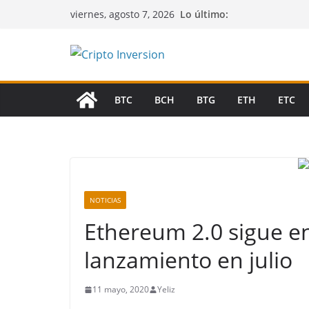
Saltar
Lo último:
viernes, agosto 7, 2026
al
contenido
BTC
BCH
BTG
ETH
ETC
NOTICIAS
Ethereum 2.0 sigue e
lanzamiento en julio
11 mayo, 2020
Yeliz