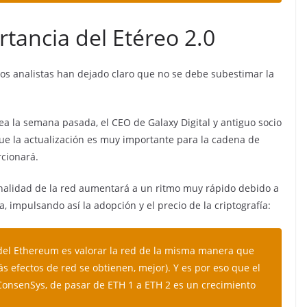
tancia del Etéreo 2.0
os analistas han dejado claro que no se debe subestimar la
a la semana pasada, el CEO de Galaxy Digital y antiguo socio
 la actualización es muy importante para la cadena de
cionará.
onalidad de la red aumentará a un ritmo muy rápido debido a
 impulsando así la adopción y el precio de la criptografía:
 del Ethereum es valorar la red de la misma manera que
 efectos de red se obtienen, mejor). Y es por eso que el
ConsenSys, de pasar de ETH 1 a ETH 2 es un crecimiento