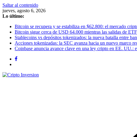
Saltar al contenido
jueves, agosto 6, 2026
Lo último:
Bitcoin se recupera y se estabiliza en $62.800: el mercado cripto
Bitcoin sigue cerca de USD 64.000 mientras las salidas de ETF
Stablecoins vs depósitos tokenizados: la nueva batalla entre banc
Acciones tokenizadas: la SEC avanza hacia un nuevo marco re
Coinbase anuncia avance clave en una ley cripto en EE. UU.: el