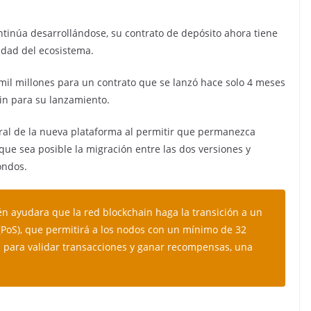
ntinúa desarrollándose, su contrato de depósito ahora tiene
idad del ecosistema.
mil millones
para un contrato que se lanzó hace solo 4 meses
in para su lanzamiento.
ral de la nueva plataforma al permitir que permanezca
que sea posible la migración entre las dos versiones y
ondos.
én ayudara que la red blockchain haga la transición a un
PoS), que permitirá a los nodos con un mínimo de 32
 para validar transacciones y ganar recompensas, una