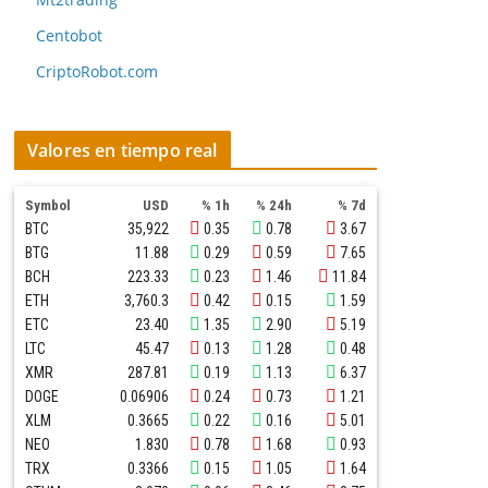
Centobot
CriptoRobot.com
Valores en tiempo real
Symbol
USD
% 1h
% 24h
% 7d
BTC
35,922
0.35
0.78
3.67
BTG
11.88
0.29
0.59
7.65
BCH
223.33
0.23
1.46
11.84
ETH
3,760.3
0.42
0.15
1.59
ETC
23.40
1.35
2.90
5.19
LTC
45.47
0.13
1.28
0.48
XMR
287.81
0.19
1.13
6.37
DOGE
0.06906
0.24
0.73
1.21
XLM
0.3665
0.22
0.16
5.01
NEO
1.830
0.78
1.68
0.93
TRX
0.3366
0.15
1.05
1.64