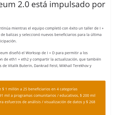
reum 2.0 está impulsado por
tinúa mientras el equipo completó con éxito un taller de I +
 de balizas y seleccionó nuevos beneficiarios para la última
icipación.
reum diseñó el Worksop de I + D para permitir a los
ión de eth1 + eth2 y compartir la actualización, que también
de Vitalik Buterin, Dankrad Feist, Mikhail Terekhov y
$ 1 millón a 25 beneficiarios en 4 categorías
391 mil a programas comunitarios / educativos, $ 200 mil
a esfuerzos de análisis / visualización de datos y $ 268