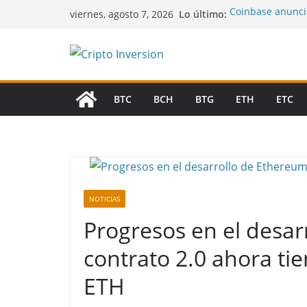
Saltar
Lo último:
Coinbase anuncia
viernes, agosto 7, 2026
al
UU.: el debate s
destrabar la reg
contenido
Bitcoin se recup
cripto deja atrás
Bitcoin sigue ce
ETFs de Bitcoin 
BTC
BCH
BTG
ETH
ETC
Stablecoins vs d
entre bancos y cr
Acciones tokeni
regulatorio en E
NOTICIAS
Progresos en el desar
contrato 2.0 ahora ti
ETH