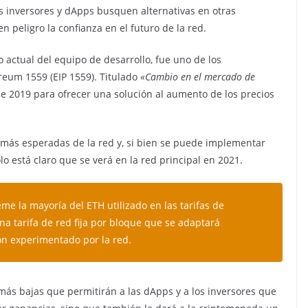
 inversores y dApps busquen alternativas en otras
en peligro la confianza en el futuro de la red.
actual del equipo de desarrollo, fue uno de los
eum 1559 (EIP 1559). Titulado
«Cambio en el mercado de
 de 2019 para ofrecer una solución al aumento de los precios
 más esperadas de la red y, si bien se puede implementar
o está claro que se verá en la red principal en 2021.
me la mayoría del ETH utilizado en las tarifas de
na tarifa de red fija por bloque que se adaptará
ón experimentado por la red.
 más bajas que permitirán a las dApps y a los inversores que