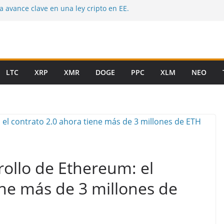
 avance clave en una ley cripto en EE.
obre recompensas en stablecoins podría
ulación
era y se estabiliza en $62.800: el mercado
 el susto de los $58.000
rca de USD 64.000 mientras las salidas de
presionan al mercado
LTC
XRP
XMR
DOGE
PPC
XLM
NEO
epósitos tokenizados: la nueva batalla
ipto por el dinero digital
zadas: la SEC avanza hacia un nuevo marco
E. UU.
rollo de Ethereum: el
ene más de 3 millones de