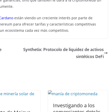
r ganancias, sino que también le dará a la criptomoneda un
aumente.
Cardano
están
viendo un creciente interés por parte de
hereum para ofrecer tarifas y características competitivas
n un ecosistema cada vez más competitivo.
e
Synthetix: Protocolo de liquidez de activos
sintéticos DeFi
Investigando a los
comerciantes detrás