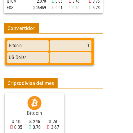
QTUM
2.070
0.06
3.46
3.75
EOS
0.06459
0.01
0.90
5.73
Convertidor
Criptodivisa del mes
Bitcoin
% 1h
% 24h
% 7d
0.35
0.78
3.67