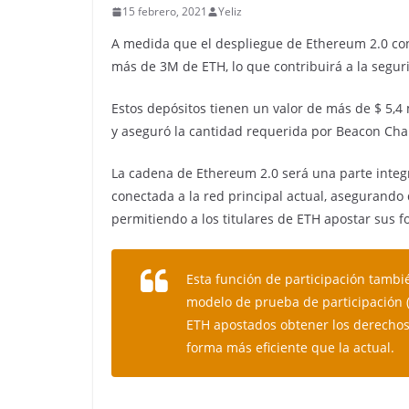
15 febrero, 2021
Yeliz
A medida que el despliegue de
Ethereum
2.0 co
más de 3M de ETH, lo que contribuirá a la segur
Estos
depósitos tienen un valor de más de $ 5,4 
y aseguró la cantidad requerida por Beacon Cha
La cadena de Ethereum 2.0 será una parte integ
conectada a la red principal actual, asegurando 
permitiendo a los titulares de ETH apostar sus f
Esta función de participación tambi
modelo de prueba de participación (
ETH apostados obtener los derechos
forma más eficiente que la actual.