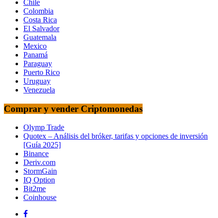
Chile
Colombia
Costa Rica
El Salvador
Guatemala
Mexico
Panamá
Paraguay
Puerto Rico
Uruguay
Venezuela
Comprar y vender Criptomonedas
Olymp Trade
Quotex – Análisis del bróker, tarifas y opciones de inversión
[Guía 2025]
Binance
Deriv.com
StormGain
IQ Option
Bit2me
Coinhouse