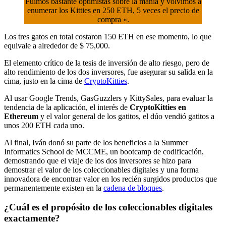
Fuimos bastante optimistas sobre la manía y volvimos a
enumerar los Kitties en 250 ETH, 5 veces el precio de
compra «.
Los tres gatos en total costaron 150 ETH en ese momento, lo que
equivale a alrededor de $ 75,000.
El elemento crítico de la tesis de inversión de alto riesgo, pero de
alto rendimiento de los dos inversores, fue asegurar su salida en la
cima, justo en la cima de
CryptoKitties
.
Al usar Google Trends, GasGuzzlers y KittySales, para evaluar la
tendencia de la aplicación, el interés de
CryptoKitties en
Ethereum
y el valor general de los gatitos, el dúo vendió gatitos a
unos 200 ETH cada uno.
Al final, Iván donó su parte de los beneficios a la Summer
Informatics School de MCCME, un bootcamp de codificación,
demostrando que el viaje de los dos inversores se hizo para
demostrar el valor de los coleccionables digitales y una forma
innovadora de encontrar valor en los recién surgidos productos que
permanentemente existen en la
cadena de bloques
.
¿Cuál es el propósito de los coleccionables digitales
exactamente?