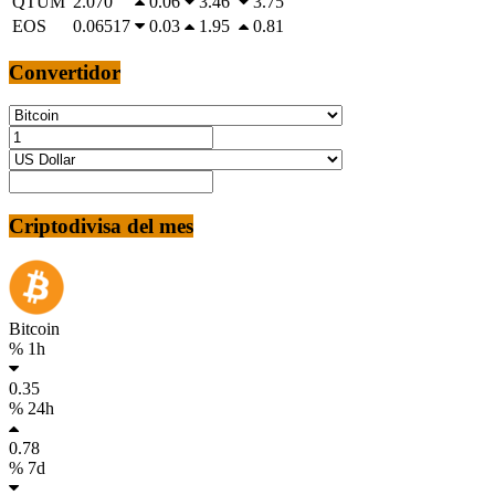
QTUM
2.070
0.06
3.46
3.75
EOS
0.06517
0.03
1.95
0.81
Convertidor
Criptodivisa del mes
Bitcoin
% 1h
0.35
% 24h
0.78
% 7d