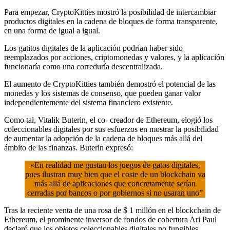
Para empezar, CryptoKitties mostró la posibilidad de intercambiar
productos digitales en la cadena de bloques de forma transparente,
en una forma de igual a igual.
Los gatitos digitales de la aplicación podrían haber sido
reemplazados por acciones, criptomonedas y valores, y la aplicación
funcionaría como una correduría descentralizada.
El aumento de CryptoKitties también demostró el potencial de las
monedas y los sistemas de consenso, que pueden ganar valor
independientemente del sistema financiero existente.
Como tal, Vitalik Buterin, el co- creador de Ethereum, elogió los
coleccionables digitales por sus esfuerzos en mostrar la posibilidad
de aumentar la adopción de la cadena de bloques más allá del
ámbito de las finanzas. Buterin expresó:
«En realidad me gustan los juegos de gatos digitales,
pues ilustran muy bien que el coste de un blockchain va
más allá de aplicaciones que concretamente serían
cerradas por bancos o por gobiernos si no usaran uno”
Tras la reciente venta de una rosa de $ 1 millón en el blockchain de
Ethereum, el prominente inversor de fondos de cobertura Ari Paul
declaró que los objetos coleccionables digitales no fungibles