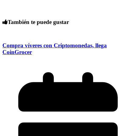
También te puede gustar
Compra víveres con Criptomonedas, llega
CoinGrocer