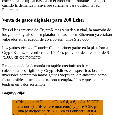
coleccionable digital basada en el blockchain, durante su apogeo
cuando la demanda masiva fue suficiente para obstruir la red
Ethereum.
Venta de gatos digitales para 200 Ether
Tras el lanzamiento de CryptoKitties y su debut viral, la mayoría de
los gatitos digitales en su plataforma basada en Ethereum ya estaban
valorados en alrededor de 25 a 50 éter, unos $ 25,000.
Los gatitos viejos o Founder Cat, el primer gatito en la plataforma
CryptoKitties, se vendieron a 150 éter, por valor de alrededor de $
75,000 en ese momento.
Reconociendo la demanda en rápido crecimiento hacia
coleccionables digitales y
CryptoKitties
en específico, los dos
inversores compraron tantos gatitos viejos en la plataforma como
fuera posible, aquellos que no son reemplazables y que siempre
tendrán un valor sostenible.
Bogatyy dijo:
«Oleg compró Founder Cats # 4, # 6, # 8 a 50 ETH
cada uno ($ 25K en ese momento), y puse $ 5K por
una participación del 20% en el Founder Cat # 4.