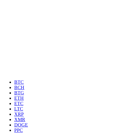
BTC
BCH
BTG
ETH
ETC
LTC
XRP
XMR
DOGE
PPC