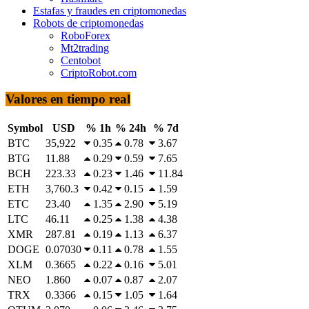
Estafas y fraudes en criptomonedas
Robots de criptomonedas
RoboForex
Mt2trading
Centobot
CriptoRobot.com
Valores en tiempo real
Symbol
USD
% 1h
% 24h
% 7d
BTC
35,922
0.35
0.78
3.67
BTG
11.88
0.29
0.59
7.65
BCH
223.33
0.23
1.46
11.84
ETH
3,760.3
0.42
0.15
1.59
ETC
23.40
1.35
2.90
5.19
LTC
46.11
0.25
1.38
4.38
XMR
287.81
0.19
1.13
6.37
DOGE
0.07030
0.11
0.78
1.55
XLM
0.3665
0.22
0.16
5.01
NEO
1.860
0.07
0.87
2.07
TRX
0.3366
0.15
1.05
1.64