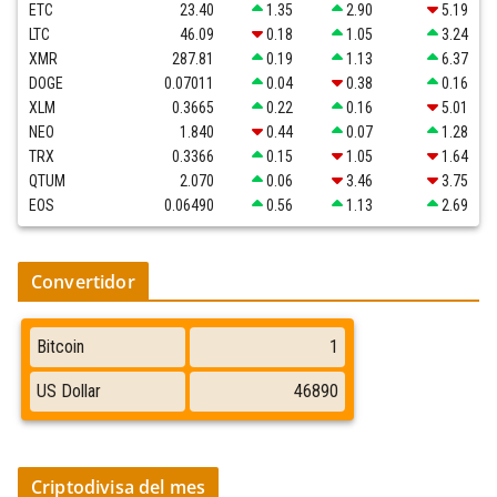
ETC
23.40
1.35
2.90
5.19
LTC
46.09
0.18
1.05
3.24
XMR
287.81
0.19
1.13
6.37
DOGE
0.07011
0.04
0.38
0.16
XLM
0.3665
0.22
0.16
5.01
NEO
1.840
0.44
0.07
1.28
TRX
0.3366
0.15
1.05
1.64
QTUM
2.070
0.06
3.46
3.75
EOS
0.06490
0.56
1.13
2.69
Convertidor
Criptodivisa del mes