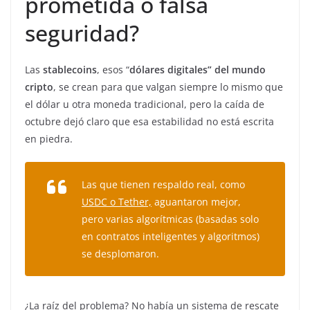
prometida o falsa
seguridad?
Las
stablecoins
, esos “
dólares digitales” del mundo
cripto
, se crean para que valgan siempre lo mismo que
el dólar u otra moneda tradicional, pero la caída de
octubre dejó claro que esa estabilidad no está escrita
en piedra.
Las que tienen respaldo real, como
USDC o Tether,
aguantaron mejor,
pero varias algorítmicas (basadas solo
en contratos inteligentes y algoritmos)
se desplomaron.
¿La raíz del problema? No había un sistema de rescate