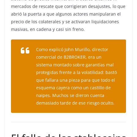
mercados de rescate que corrigieran desajustes, lo que
abrió la puerta a que algunos actores manipularan el
precio de los colaterales y se activaran liquidaciones
masivas, en cadena y casi sin freno.
Como explicó John Murillo, director
comercial de B2BROKER, era un
sistema montado sobre garantías mal
protegidas frente a la volatilidad: bastó
que fallara una pieza para que todo el
esquema cayera como un castillo de
naipes. Muchos se dieron cuenta
demasiado tarde de ese riesgo oculto.