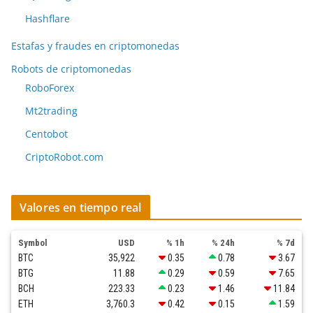
Hashflare
Estafas y fraudes en criptomonedas
Robots de criptomonedas
RoboForex
Mt2trading
Centobot
CriptoRobot.com
Valores en tiempo real
Symbol
USD
% 1h
% 24h
% 7d
BTC
35,922
0.35
0.78
3.67
BTG
11.88
0.29
0.59
7.65
BCH
223.33
0.23
1.46
11.84
ETH
3,760.3
0.42
0.15
1.59