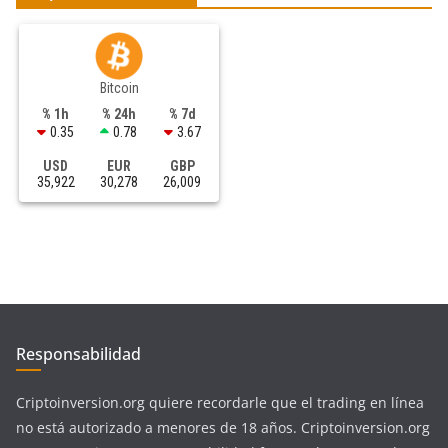
Bitcoin
% 1h
% 24h
% 7d
0.35
0.78
3.67
USD
EUR
GBP
35,922
30,278
26,009
Responsabilidad
Criptoinversion.org quiere recordarle que el trading en línea
no está autorizado a menores de 18 años. Criptoinversion.org