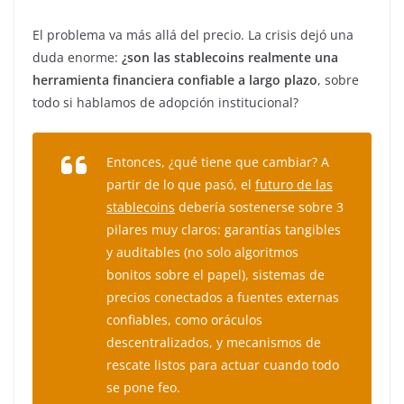
El problema va más allá del precio. La crisis dejó una
duda enorme:
¿son las stablecoins realmente una
herramienta financiera confiable a largo plazo
, sobre
todo si hablamos de adopción institucional?
Entonces, ¿qué tiene que cambiar? A
partir de lo que pasó, el
futuro de las
stablecoins
debería sostenerse sobre 3
pilares muy claros: garantías tangibles
y auditables (no solo algoritmos
bonitos sobre el papel), sistemas de
precios conectados a fuentes externas
confiables, como oráculos
descentralizados, y mecanismos de
rescate listos para actuar cuando todo
se pone feo.