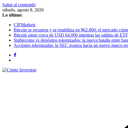
Saltar al contenido
sábado, agosto 8, 2026
Lo último:
CIFMarkets
Bitcoin se recupera y se estabiliza en $62.800: el mercado cripto
Bitcoin sigue cerca de USD 64.000 mientras las salidas de ETF
Stablecoins vs depósitos tokenizados: la nueva batalla entre banc
Acciones tokenizadas: la SEC avanza hacia un nuevo marco re