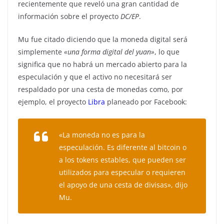
recientemente que reveló una gran cantidad de
información sobre el proyecto
DC/EP
.
Mu fue citado diciendo que la moneda digital será
simplemente
«una forma digital del yuan»
, lo que
significa que no habrá un mercado abierto para la
especulación y que el activo no necesitará ser
respaldado por una cesta de monedas como, por
ejemplo, el proyecto
Libra
planeado por Facebook:
«La moneda no es para la
especulación. Es diferente al bitcoin o
a los tokens estables, que pueden ser
utilizados para especular o requieren
el apoyo de una cesta de divisas», dijo
Mu.