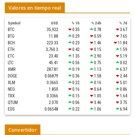
Valores en tiempo real
Symbol
USD
% 1h
% 24h
% 7d
BTC
35,922
0.35
0.78
3.67
BTG
11.88
0.29
0.59
7.65
BCH
223.33
0.23
1.46
11.84
ETH
3,760.3
0.42
0.15
1.59
ETC
23.40
1.35
2.90
5.19
LTC
45.41
0.56
0.75
0.02
XMR
287.81
0.19
1.13
6.37
DOGE
0.06879
0.36
1.58
2.44
XLM
0.3665
0.22
0.16
5.01
NEO
1.850
0.16
0.64
0.86
TRX
0.3366
0.15
1.05
1.64
QTUM
2.070
0.06
3.46
3.75
EOS
0.06548
0.22
1.06
6.94
Convertidor