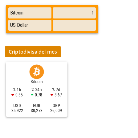
Criptodivisa del mes
Bitcoin
% 1h
% 24h
% 7d
0.35
0.78
3.67
USD
EUR
GBP
35,922
30,278
26,009