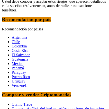
Usted debe conocer y aceptar estos riesgos, que aparecen detallados
en la sección «Advertencia», antes de realizar transacciones
bursátiles.
Recomendacion por pais
Recomendación por paises
Argentina
Chile
Colombia
Costa Rica
El Salvador
Guatemala
Mexico
Panamá
Paraguay
Puerto Rico
Uruguay
Venezuela
Comprar y vender Criptomonedas
Olymp Trade
Quotex – Análisis del bróker, tarifas y opciones de inversión