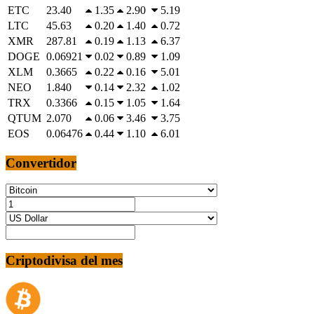
ETC
23.40
1.35
2.90
5.19
LTC
45.63
0.20
1.40
0.72
XMR
287.81
0.19
1.13
6.37
DOGE
0.06921
0.02
0.89
1.09
XLM
0.3665
0.22
0.16
5.01
NEO
1.840
0.14
2.32
1.02
TRX
0.3366
0.15
1.05
1.64
QTUM
2.070
0.06
3.46
3.75
EOS
0.06476
0.44
1.10
6.01
Convertidor
Criptodivisa del mes