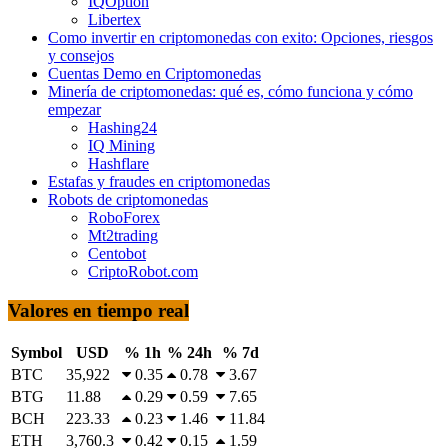
IQOption
Libertex
Como invertir en criptomonedas con exito: Opciones, riesgos
y consejos
Cuentas Demo en Criptomonedas
Minería de criptomonedas: qué es, cómo funciona y cómo
empezar
Hashing24
IQ Mining
Hashflare
Estafas y fraudes en criptomonedas
Robots de criptomonedas
RoboForex
Mt2trading
Centobot
CriptoRobot.com
Valores en tiempo real
Symbol
USD
% 1h
% 24h
% 7d
BTC
35,922
0.35
0.78
3.67
BTG
11.88
0.29
0.59
7.65
BCH
223.33
0.23
1.46
11.84
ETH
3,760.3
0.42
0.15
1.59