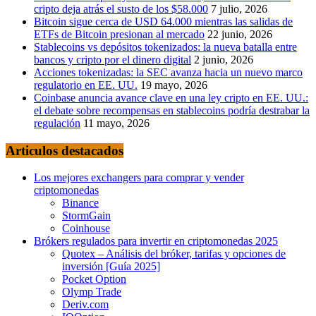
cripto deja atrás el susto de los $58.000
7 julio, 2026
Bitcoin sigue cerca de USD 64.000 mientras las salidas de
ETFs de Bitcoin presionan al mercado
22 junio, 2026
Stablecoins vs depósitos tokenizados: la nueva batalla entre
bancos y cripto por el dinero digital
2 junio, 2026
Acciones tokenizadas: la SEC avanza hacia un nuevo marco
regulatorio en EE. UU.
19 mayo, 2026
Coinbase anuncia avance clave en una ley cripto en EE. UU.:
el debate sobre recompensas en stablecoins podría destrabar la
regulación
11 mayo, 2026
Articulos destacados
Los mejores exchangers para comprar y vender
criptomonedas
Binance
StormGain
Coinhouse
Brókers regulados para invertir en criptomonedas 2025
Quotex – Análisis del bróker, tarifas y opciones de
inversión [Guía 2025]
Pocket Option
Olymp Trade
Deriv.com