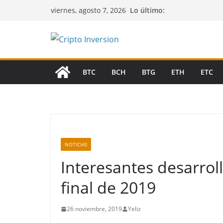
Saltar
Lo último:
viernes, agosto 7, 2026
al
contenido
BTC
BCH
BTG
ETH
ETC
NOTICIAS
Interesantes desarroll
final de 2019
26 noviembre, 2019
Yeliz