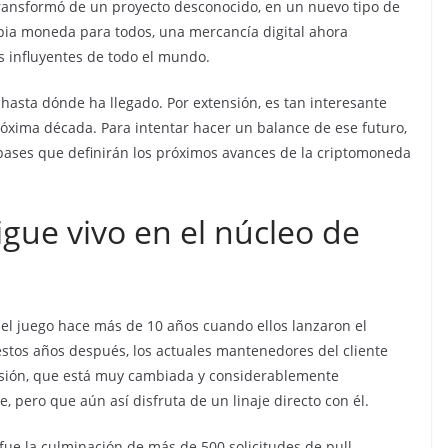
transformó de un proyecto desconocido, en un nuevo tipo de
opia moneda para todos, una mercancía digital ahora
s influyentes de todo el mundo.
 hasta dónde ha llegado. Por extensión, es tan interesante
óxima década. Para intentar hacer un balance de ese futuro,
 bases que definirán los próximos avances de la criptomoneda
igue vivo en el núcleo de
 el juego hace más de 10 años cuando ellos lanzaron el
 estos años después, los actuales mantenedores del cliente
rsión, que está muy cambiada y considerablemente
, pero que aún así disfruta de un linaje directo con él.
fue la culminación de más de 500 solicitudes de pull