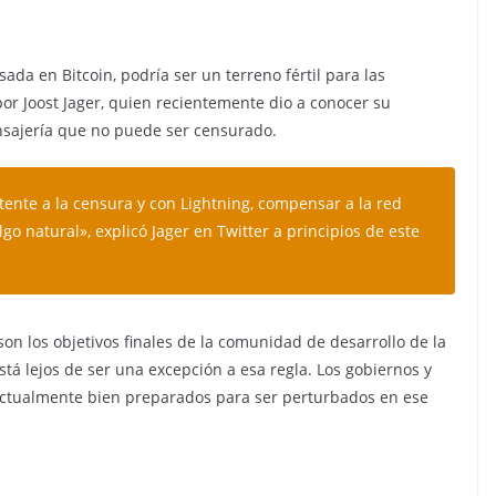
da en Bitcoin, podría ser un terreno fértil para las
por Joost Jager, quien recientemente dio a conocer su
ensajería que no puede ser censurado.
tente a la censura y con Lightning, compensar a la red
go natural», explicó Jager en Twitter a principios de este
 son los objetivos finales de la comunidad de desarrollo de la
está lejos de ser una excepción a esa regla. Los gobiernos y
actualmente bien preparados para ser perturbados en ese