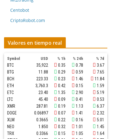
Centobot
CriptoRobot.com
Valores en tiempo real
Symbol
USD
% 1h
% 24h
% 7d
BTC
35,922
0.35
0.78
3.67
BTG
11.88
0.29
0.59
7.65
BCH
223.33
0.23
1.46
11.84
ETH
3,760.3
0.42
0.15
1.59
ETC
23.40
1.35
2.90
5.19
LTC
45.40
0.09
0.41
0.53
XMR
287.81
0.19
1.13
6.37
DOGE
0.06897
0.07
1.41
2.32
XLM
0.3665
0.22
0.16
5.01
NEO
1.850
0.32
1.01
1.45
TRX
0.3366
0.15
1.05
1.64