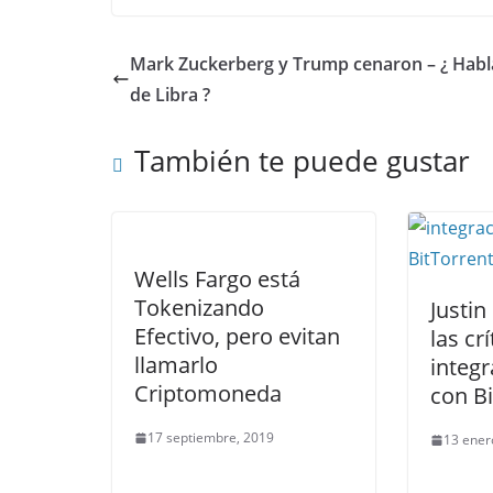
Mark Zuckerberg y Trump cenaron – ¿ Hab
de Libra ?
También te puede gustar
Wells Fargo está
Tokenizando
Justi
Efectivo, pero evitan
las cr
llamarlo
integ
Criptomoneda
con Bi
17 septiembre, 2019
13 ener