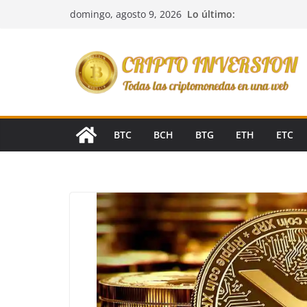
Saltar
Lo último:
domingo, agosto 9, 2026
al
contenido
BTC
BCH
BTG
ETH
ETC