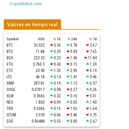
CriptoRobot.com
Valores en tiempo real
Symbol
USD
% 1h
% 24h
% 7d
BTC
35,922
0.35
0.78
3.67
BTG
11.88
0.29
0.59
7.65
BCH
223.33
0.23
1.46
11.84
ETH
3,760.3
0.42
0.15
1.59
ETC
23.40
1.35
2.90
5.19
LTC
46.18
0.14
1.41
3.46
XMR
287.81
0.19
1.13
6.37
DOGE
0.07017
0.08
0.27
0.26
XLM
0.3665
0.22
0.16
5.01
NEO
1.850
0.09
0.05
1.43
TRX
0.3366
0.15
1.05
1.64
QTUM
2.070
0.06
3.46
3.75
EOS
0.06488
0.55
0.00
2.67