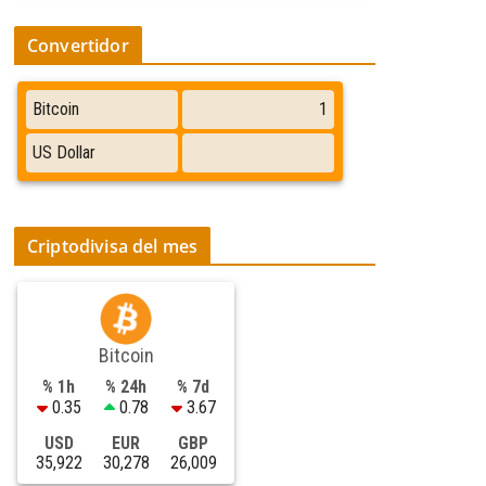
Convertidor
Criptodivisa del mes
Bitcoin
% 1h
% 24h
% 7d
0.35
0.78
3.67
USD
EUR
GBP
35,922
30,278
26,009