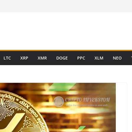
LTC
XRP
XMR
DOGE
PPC
XLM
NEO