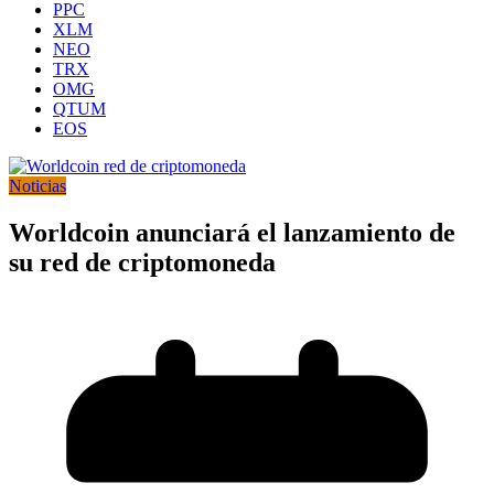
PPC
XLM
NEO
TRX
OMG
QTUM
EOS
Noticias
Worldcoin anunciará el lanzamiento de
su red de criptomoneda