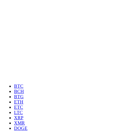
BTC
BCH
BTG
ETH
ETC
LTC
XRP
XMR
DOGE