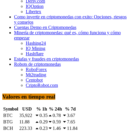
Deriv.com
IQOption
Libertex
Como invertir en criptomonedas con exito: Opciones, riesgos
y consejos
Cuentas Demo en Criptomonedas
Minería de criptomonedas: qué es, cómo funciona y cómo
empezar
Hashing24
IQ Mining
Hashflare
Estafas y fraudes en criptomonedas
Robots de criptomonedas
RoboForex
Mt2trading
Centobot
CriptoRobot.com
Valores en tiempo real
Symbol
USD
% 1h
% 24h
% 7d
BTC
35,922
0.35
0.78
3.67
BTG
11.88
0.29
0.59
7.65
BCH
223.33
0.23
1.46
11.84