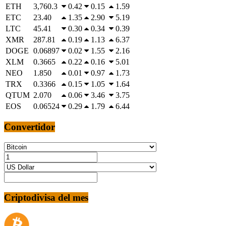
ETH
3,760.3
0.42
0.15
1.59
ETC
23.40
1.35
2.90
5.19
LTC
45.41
0.30
0.34
0.39
XMR
287.81
0.19
1.13
6.37
DOGE
0.06897
0.02
1.55
2.16
XLM
0.3665
0.22
0.16
5.01
NEO
1.850
0.01
0.97
1.73
TRX
0.3366
0.15
1.05
1.64
QTUM
2.070
0.06
3.46
3.75
EOS
0.06524
0.29
1.79
6.44
Convertidor
Criptodivisa del mes