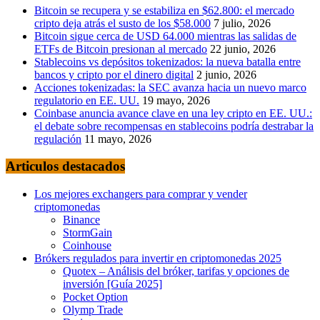
Bitcoin se recupera y se estabiliza en $62.800: el mercado
cripto deja atrás el susto de los $58.000
7 julio, 2026
Bitcoin sigue cerca de USD 64.000 mientras las salidas de
ETFs de Bitcoin presionan al mercado
22 junio, 2026
Stablecoins vs depósitos tokenizados: la nueva batalla entre
bancos y cripto por el dinero digital
2 junio, 2026
Acciones tokenizadas: la SEC avanza hacia un nuevo marco
regulatorio en EE. UU.
19 mayo, 2026
Coinbase anuncia avance clave en una ley cripto en EE. UU.:
el debate sobre recompensas en stablecoins podría destrabar la
regulación
11 mayo, 2026
Articulos destacados
Los mejores exchangers para comprar y vender
criptomonedas
Binance
StormGain
Coinhouse
Brókers regulados para invertir en criptomonedas 2025
Quotex – Análisis del bróker, tarifas y opciones de
inversión [Guía 2025]
Pocket Option
Olymp Trade