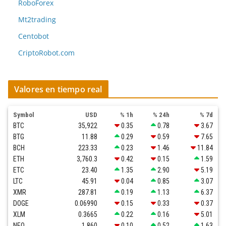
RoboForex
Mt2trading
Centobot
CriptoRobot.com
Valores en tiempo real
Symbol
USD
% 1h
% 24h
% 7d
BTC
35,922
0.35
0.78
3.67
BTG
11.88
0.29
0.59
7.65
BCH
223.33
0.23
1.46
11.84
ETH
3,760.3
0.42
0.15
1.59
ETC
23.40
1.35
2.90
5.19
LTC
45.91
0.04
0.85
3.07
XMR
287.81
0.19
1.13
6.37
DOGE
0.06990
0.15
0.33
0.37
XLM
0.3665
0.22
0.16
5.01
NEO
1.860
0.10
0.52
1.63