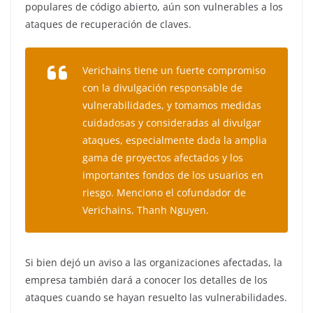
populares de código abierto, aún son vulnerables a los
ataques de recuperación de claves.
Verichains tiene un fuerte compromiso
con la divulgación responsable de
vulnerabilidades, y tomamos medidas
cuidadosas y consideradas al divulgar
ataques, especialmente dada la amplia
gama de proyectos afectados y los
importantes fondos de los usuarios en
riesgo. Menciono el cofundador de
Verichains, Thanh Nguyen.
Si bien dejó un aviso a las organizaciones afectadas, la
empresa también dará a conocer los detalles de los
ataques cuando se hayan resuelto las vulnerabilidades.