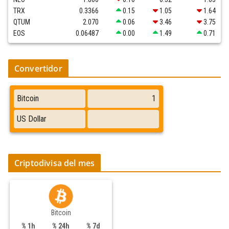
TRX
0.3366
0.15
1.05
1.64
QTUM
2.070
0.06
3.46
3.75
EOS
0.06487
0.00
1.49
0.71
Convertidor
Criptodivisa del mes
Bitcoin
% 1h
% 24h
% 7d