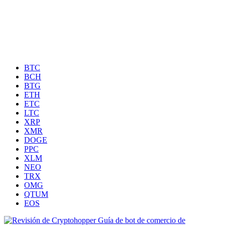
BTC
BCH
BTG
ETH
ETC
LTC
XRP
XMR
DOGE
PPC
XLM
NEO
TRX
OMG
QTUM
EOS