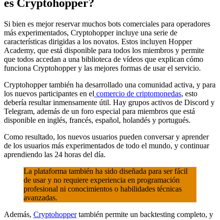
es Cryptohopper?
Si bien es mejor reservar muchos bots comerciales para operadores
más experimentados, Cryptohopper incluye una serie de
características dirigidas a los novatos. Estos incluyen Hopper
Academy, que está disponible para todos los miembros y permite
que todos accedan a una biblioteca de vídeos que explican cómo
funciona Cryptohopper y las mejores formas de usar el servicio.
Cryptohopper también ha desarrollado una comunidad activa, y para
los nuevos participantes en el
comercio de criptomonedas
, esto
debería resultar inmensamente útil. Hay grupos activos de Discord y
Telegram, además de un foro especial para miembros que está
disponible en inglés, francés, español, holandés y portugués.
Como resultado, los nuevos usuarios pueden conversar y aprender
de los usuarios más experimentados de todo el mundo, y continuar
aprendiendo las 24 horas del día.
La plataforma también ha sido diseñada para ser fácil
de usar y no requiere experiencia en programación
profesional ni conocimientos o habilidades técnicas
avanzadas.
Además,
Cryptohopper
también permite un backtesting completo, y