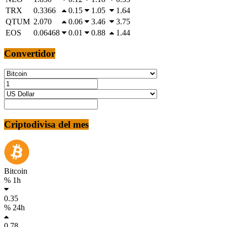
TRX
0.3366
0.15
1.05
1.64
QTUM
2.070
0.06
3.46
3.75
EOS
0.06468
0.01
0.88
1.44
Convertidor
Criptodivisa del mes
Bitcoin
% 1h
0.35
% 24h
0.78