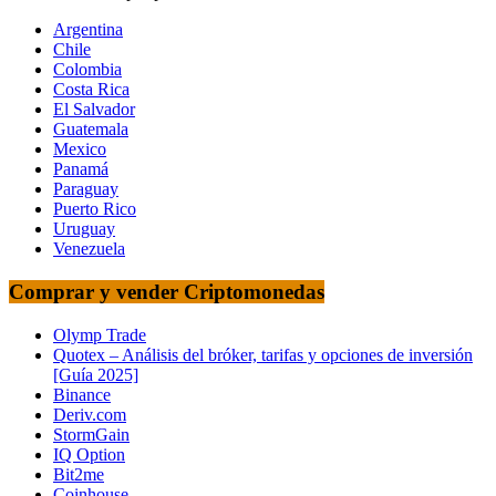
Argentina
Chile
Colombia
Costa Rica
El Salvador
Guatemala
Mexico
Panamá
Paraguay
Puerto Rico
Uruguay
Venezuela
Comprar y vender Criptomonedas
Olymp Trade
Quotex – Análisis del bróker, tarifas y opciones de inversión
[Guía 2025]
Binance
Deriv.com
StormGain
IQ Option
Bit2me
Coinhouse