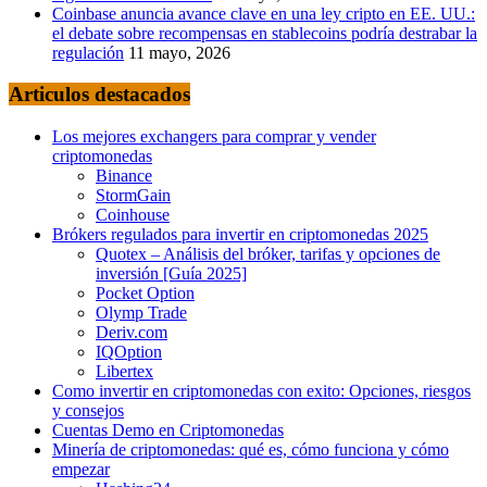
Coinbase anuncia avance clave en una ley cripto en EE. UU.:
el debate sobre recompensas en stablecoins podría destrabar la
regulación
11 mayo, 2026
Articulos destacados
Los mejores exchangers para comprar y vender
criptomonedas
Binance
StormGain
Coinhouse
Brókers regulados para invertir en criptomonedas 2025
Quotex – Análisis del bróker, tarifas y opciones de
inversión [Guía 2025]
Pocket Option
Olymp Trade
Deriv.com
IQOption
Libertex
Como invertir en criptomonedas con exito: Opciones, riesgos
y consejos
Cuentas Demo en Criptomonedas
Minería de criptomonedas: qué es, cómo funciona y cómo
empezar