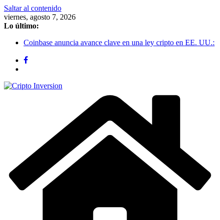
Saltar al contenido
viernes, agosto 7, 2026
Lo último:
Coinbase anuncia avance clave en una ley cripto en EE. UU.:
el debate sobre recompensas en stablecoins podría destrabar la
regulación
Bitcoin se recupera y se estabiliza en $62.800: el mercado
cripto deja atrás el susto de los $58.000
Bitcoin sigue cerca de USD 64.000 mientras las salidas de
ETFs de Bitcoin presionan al mercado
Stablecoins vs depósitos tokenizados: la nueva batalla entre
bancos y cripto por el dinero digital
Acciones tokenizadas: la SEC avanza hacia un nuevo marco
regulatorio en EE. UU.