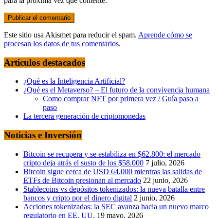
para la próxima vez que comente.
Este sitio usa Akismet para reducir el spam.
Aprende cómo se
procesan los datos de tus comentarios.
Articulos destacados
¿Qué es la Inteligencia Artificial?
¿Qué es el Metaverso? – El futuro de la convivencia humana
Como comprar NFT por primera vez / Guía paso a
paso
La tercera generación de criptomonedas
Noticias e Inversión
Bitcoin se recupera y se estabiliza en $62.800: el mercado
cripto deja atrás el susto de los $58.000
7 julio, 2026
Bitcoin sigue cerca de USD 64.000 mientras las salidas de
ETFs de Bitcoin presionan al mercado
22 junio, 2026
Stablecoins vs depósitos tokenizados: la nueva batalla entre
bancos y cripto por el dinero digital
2 junio, 2026
Acciones tokenizadas: la SEC avanza hacia un nuevo marco
regulatorio en EE. UU.
19 mayo, 2026