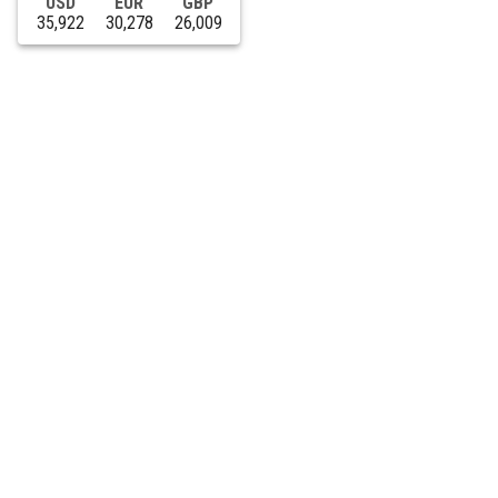
USD
EUR
GBP
35,922
30,278
26,009