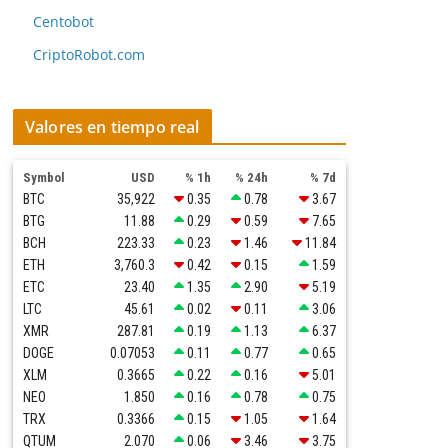
Centobot
CriptoRobot.com
Valores en tiempo real
Symbol
USD
% 1h
% 24h
% 7d
BTC
35,922
0.35
0.78
3.67
BTG
11.88
0.29
0.59
7.65
BCH
223.33
0.23
1.46
11.84
ETH
3,760.3
0.42
0.15
1.59
ETC
23.40
1.35
2.90
5.19
LTC
45.61
0.02
0.11
3.06
XMR
287.81
0.19
1.13
6.37
DOGE
0.07053
0.11
0.77
0.65
XLM
0.3665
0.22
0.16
5.01
NEO
1.850
0.16
0.78
0.75
TRX
0.3366
0.15
1.05
1.64
QTUM
2.070
0.06
3.46
3.75