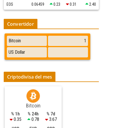
EOS
0.06459
0.23
0.31
2.40
Convertidor
Criptodivisa del mes
Bitcoin
% 1h
% 24h
% 7d
0.35
0.78
3.67