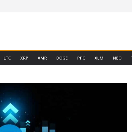
LTC
XRP
XMR
DOGE
PPC
XLM
NEO