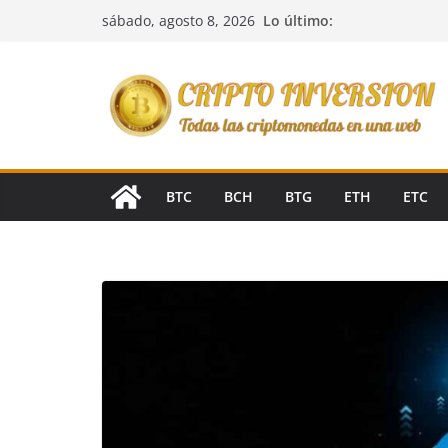
Saltar
Lo último:
sábado, agosto 8, 2026
al
contenido
BTC
BCH
BTG
ETH
ETC