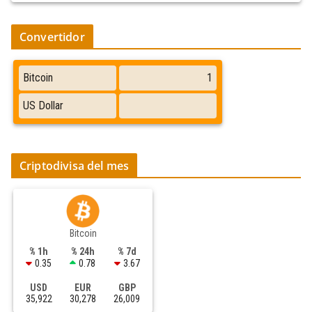
Convertidor
Criptodivisa del mes
Bitcoin
% 1h
% 24h
% 7d
0.35
0.78
3.67
USD
EUR
GBP
35,922
30,278
26,009