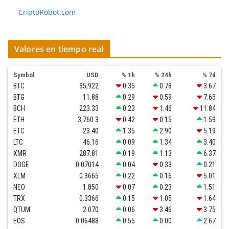
CriptoRobot.com
Valores en tiempo real
Symbol
USD
% 1h
% 24h
% 7d
BTC
35,922
0.35
0.78
3.67
BTG
11.88
0.29
0.59
7.65
BCH
223.33
0.23
1.46
11.84
ETH
3,760.3
0.42
0.15
1.59
ETC
23.40
1.35
2.90
5.19
LTC
46.16
0.09
1.34
3.40
XMR
287.81
0.19
1.13
6.37
DOGE
0.07014
0.04
0.33
0.21
XLM
0.3665
0.22
0.16
5.01
NEO
1.850
0.07
0.23
1.51
TRX
0.3366
0.15
1.05
1.64
QTUM
2.070
0.06
3.46
3.75
EOS
0.06488
0.55
0.00
2.67