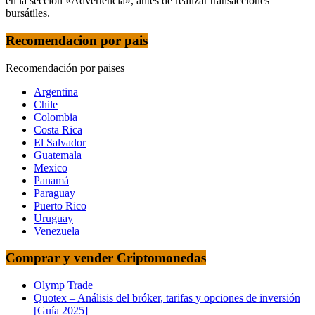
en la sección «Advertencia», antes de realizar transacciones
bursátiles.
Recomendacion por pais
Recomendación por paises
Argentina
Chile
Colombia
Costa Rica
El Salvador
Guatemala
Mexico
Panamá
Paraguay
Puerto Rico
Uruguay
Venezuela
Comprar y vender Criptomonedas
Olymp Trade
Quotex – Análisis del bróker, tarifas y opciones de inversión
[Guía 2025]