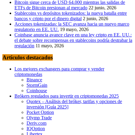
Bitcoin sigue cerca de USD 64.000 mientras las salidas de
ETFs de Bitcoin presionan al mercado
22 junio, 2026
Stablecoins vs depósitos tokenizados: la nueva batalla entre
bancos y cripto por el dinero digital
2 junio, 2026
Acciones tokenizadas: la SEC avanza hacia un nuevo marco
regulatorio en EE. UU.
19 mayo, 2026
Coinbase anuncia avance clave en una ley cripto en EE. UU.:
el debate sobre recompensas en stablecoins podría destrabar la
regulación
11 mayo, 2026
Articulos destacados
Los mejores exchangers para comprar y vender
criptomonedas
Binance
StormGain
Coinhouse
Brókers regulados para invertir en criptomonedas 2025
Quotex – Análisis del bróker, tarifas y opciones de
inversión [Guía 2025]
Pocket Option
Olymp Trade
Deriv.com
IQOption
Libertex