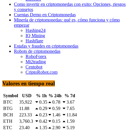
Como invertir en criptomonedas con exito: Opciones, riesgos
y consejos
Cuentas Demo en Criptomonedas
Minería de criptomonedas: qué es, cómo funciona y cómo
empezar
Hashing24
IQ Mining
Hashflare
Estafas y fraudes en criptomonedas
Robots de criptomonedas
RoboForex
Mt2trading
Centobot
CriptoRobot.com
Valores en tiempo real
Symbol
USD
% 1h
% 24h
% 7d
BTC
35,922
0.35
0.78
3.67
BTG
11.88
0.29
0.59
7.65
BCH
223.33
0.23
1.46
11.84
ETH
3,760.3
0.42
0.15
1.59
ETC
23.40
1.35
2.90
5.19