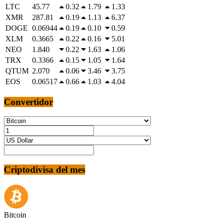
LTC
45.77
0.32
1.79
1.33
XMR
287.81
0.19
1.13
6.37
DOGE
0.06944
0.19
0.10
0.59
XLM
0.3665
0.22
0.16
5.01
NEO
1.840
0.22
1.63
1.06
TRX
0.3366
0.15
1.05
1.64
QTUM
2.070
0.06
3.46
3.75
EOS
0.06517
0.66
1.03
4.04
Convertidor
Criptodivisa del mes
Bitcoin