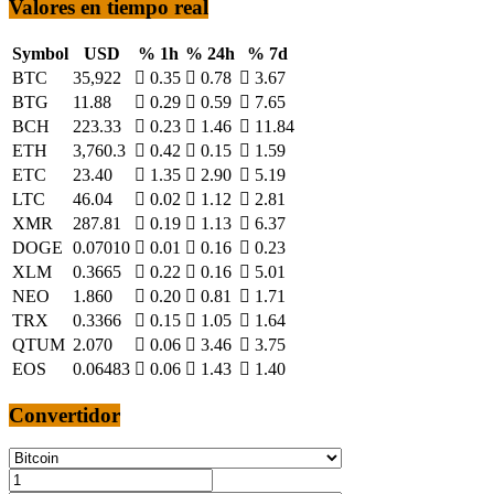
Valores en tiempo real
Symbol
USD
% 1h
% 24h
% 7d
BTC
35,922
0.35
0.78
3.67
BTG
11.88
0.29
0.59
7.65
BCH
223.33
0.23
1.46
11.84
ETH
3,760.3
0.42
0.15
1.59
ETC
23.40
1.35
2.90
5.19
LTC
46.04
0.02
1.12
2.81
XMR
287.81
0.19
1.13
6.37
DOGE
0.07010
0.01
0.16
0.23
XLM
0.3665
0.22
0.16
5.01
NEO
1.860
0.20
0.81
1.71
TRX
0.3366
0.15
1.05
1.64
QTUM
2.070
0.06
3.46
3.75
EOS
0.06483
0.06
1.43
1.40
Convertidor