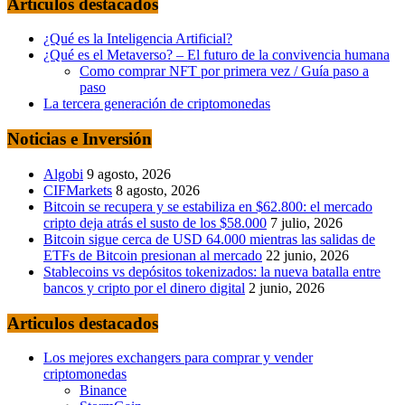
Articulos destacados
¿Qué es la Inteligencia Artificial?
¿Qué es el Metaverso? – El futuro de la convivencia humana
Como comprar NFT por primera vez / Guía paso a
paso
La tercera generación de criptomonedas
Noticias e Inversión
Algobi
9 agosto, 2026
CIFMarkets
8 agosto, 2026
Bitcoin se recupera y se estabiliza en $62.800: el mercado
cripto deja atrás el susto de los $58.000
7 julio, 2026
Bitcoin sigue cerca de USD 64.000 mientras las salidas de
ETFs de Bitcoin presionan al mercado
22 junio, 2026
Stablecoins vs depósitos tokenizados: la nueva batalla entre
bancos y cripto por el dinero digital
2 junio, 2026
Articulos destacados
Los mejores exchangers para comprar y vender
criptomonedas
Binance