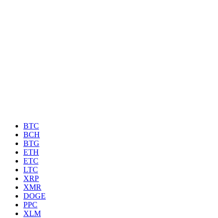
BTC
BCH
BTG
ETH
ETC
LTC
XRP
XMR
DOGE
PPC
XLM