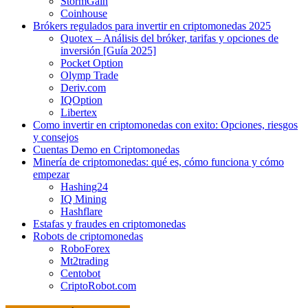
StormGain
Coinhouse
Brókers regulados para invertir en criptomonedas 2025
Quotex – Análisis del bróker, tarifas y opciones de
inversión [Guía 2025]
Pocket Option
Olymp Trade
Deriv.com
IQOption
Libertex
Como invertir en criptomonedas con exito: Opciones, riesgos
y consejos
Cuentas Demo en Criptomonedas
Minería de criptomonedas: qué es, cómo funciona y cómo
empezar
Hashing24
IQ Mining
Hashflare
Estafas y fraudes en criptomonedas
Robots de criptomonedas
RoboForex
Mt2trading
Centobot
CriptoRobot.com