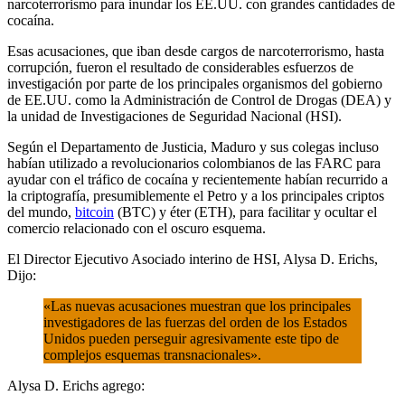
narcoterrorismo para inundar los EE.UU. con grandes cantidades de
cocaína.
Esas acusaciones, que iban desde cargos de narcoterrorismo, hasta
corrupción, fueron el resultado de considerables esfuerzos de
investigación por parte de los principales organismos del gobierno
de EE.UU. como la Administración de Control de Drogas (DEA) y
la unidad de Investigaciones de Seguridad Nacional (HSI).
Según el Departamento de Justicia, Maduro y sus colegas incluso
habían utilizado a revolucionarios colombianos de las FARC para
ayudar con el tráfico de cocaína y recientemente habían recurrido a
la criptografía, presumiblemente el Petro y a los principales criptos
del mundo,
bitcoin
(BTC) y éter (ETH), para facilitar y ocultar el
comercio relacionado con el oscuro esquema.
El Director Ejecutivo Asociado interino de HSI, Alysa D. Erichs,
Dijo:
«Las nuevas acusaciones muestran que los principales
investigadores de las fuerzas del orden de los Estados
Unidos pueden perseguir agresivamente este tipo de
complejos esquemas transnacionales».
Alysa D. Erichs agrego: