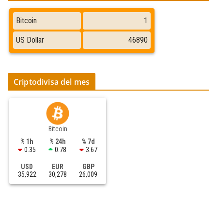
Criptodivisa del mes
Bitcoin
% 1h
% 24h
% 7d
0.35
0.78
3.67
USD
EUR
GBP
35,922
30,278
26,009