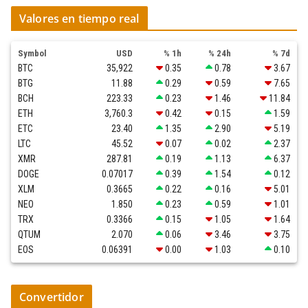
Valores en tiempo real
Symbol
USD
% 1h
% 24h
% 7d
BTC
35,922
0.35
0.78
3.67
BTG
11.88
0.29
0.59
7.65
BCH
223.33
0.23
1.46
11.84
ETH
3,760.3
0.42
0.15
1.59
ETC
23.40
1.35
2.90
5.19
LTC
45.52
0.07
0.02
2.37
XMR
287.81
0.19
1.13
6.37
DOGE
0.07017
0.39
1.54
0.12
XLM
0.3665
0.22
0.16
5.01
NEO
1.850
0.23
0.59
1.01
TRX
0.3366
0.15
1.05
1.64
QTUM
2.070
0.06
3.46
3.75
EOS
0.06391
0.00
1.03
0.10
Convertidor