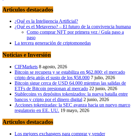
Articulos destacados
¿Qué es la Inteligencia Artificial?
¿Qué es el Metaverso? – El futuro de la convivencia humana
Como comprar NFT por primera vez / Guía paso a
paso
La tercera generación de criptomonedas
Noticias e Inversión
CIFMarkets
8 agosto, 2026
Bitcoin se recupera y se estabiliza en $62.800: el mercado
cripto deja atrás el susto de los $58.000
7 julio, 2026
Bitcoin sigue cerca de USD 64.000 mientras las salidas de
ETFs de Bitcoin presionan al mercado
22 junio, 2026
Stablecoins vs depósitos tokenizados: la nueva batalla entre
bancos y cripto por el dinero digital
2 junio, 2026
Acciones tokenizadas: la SEC avanza hacia un nuevo marco
regulatorio en EE. UU.
19 mayo, 2026
Articulos destacados
Los mejores exchangers para comprar y vender