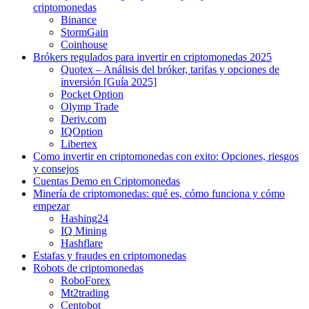
criptomonedas
Binance
StormGain
Coinhouse
Brókers regulados para invertir en criptomonedas 2025
Quotex – Análisis del bróker, tarifas y opciones de
inversión [Guía 2025]
Pocket Option
Olymp Trade
Deriv.com
IQOption
Libertex
Como invertir en criptomonedas con exito: Opciones, riesgos
y consejos
Cuentas Demo en Criptomonedas
Minería de criptomonedas: qué es, cómo funciona y cómo
empezar
Hashing24
IQ Mining
Hashflare
Estafas y fraudes en criptomonedas
Robots de criptomonedas
RoboForex
Mt2trading
Centobot