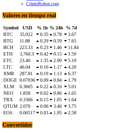
CriptoRobot.com
Valores en tiempo real
Symbol
USD
% 1h
% 24h
% 7d
BTC
35,922
0.35
0.78
3.67
BTG
11.88
0.29
0.59
7.65
BCH
223.33
0.23
1.46
11.84
ETH
3,760.3
0.42
0.15
1.59
ETC
23.40
1.35
2.90
5.19
LTC
46.04
0.16
1.17
4.20
XMR
287.81
0.19
1.13
6.37
DOGE
0.07036
0.09
0.84
1.79
XLM
0.3665
0.22
0.16
5.01
NEO
1.850
0.02
0.86
1.65
TRX
0.3366
0.15
1.05
1.64
QTUM
2.070
0.06
3.46
3.75
EOS
0.06517
0.03
1.95
2.58
Convertidor