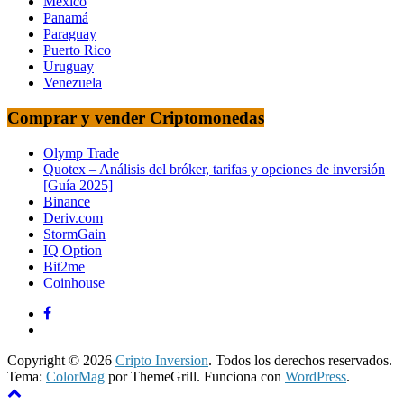
Mexico
Panamá
Paraguay
Puerto Rico
Uruguay
Venezuela
Comprar y vender Criptomonedas
Olymp Trade
Quotex – Análisis del bróker, tarifas y opciones de inversión
[Guía 2025]
Binance
Deriv.com
StormGain
IQ Option
Bit2me
Coinhouse
Copyright © 2026
Cripto Inversion
. Todos los derechos reservados.
Tema:
ColorMag
por ThemeGrill. Funciona con
WordPress
.