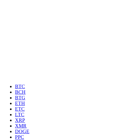
BTC
BCH
BTG
ETH
ETC
LTC
XRP
XMR
DOGE
PPC