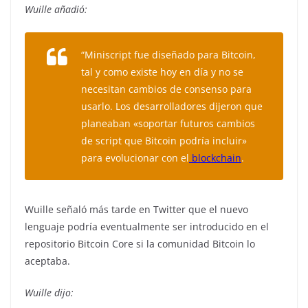
Wuille añadió:
“Miniscript fue diseñado para Bitcoin,
tal y como existe hoy en día y no se
necesitan cambios de consenso para
usarlo. Los desarrolladores dijeron que
planeaban «soportar futuros cambios
de script que Bitcoin podría incluir»
para evolucionar con el
blockchain
.
Wuille señaló más tarde en Twitter que el nuevo
lenguaje podría eventualmente ser introducido en el
repositorio Bitcoin Core si la comunidad Bitcoin lo
aceptaba.
Wuille dijo: