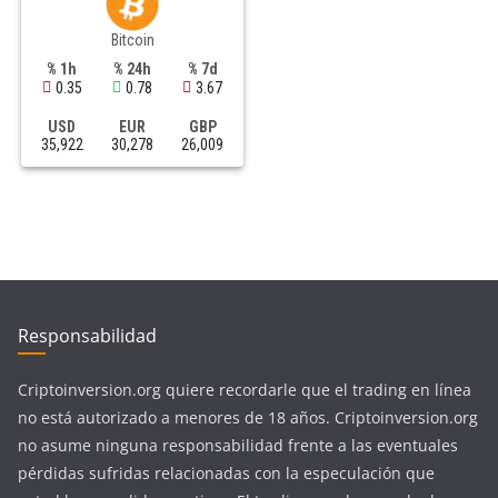
Bitcoin
% 1h
% 24h
% 7d
0.35
0.78
3.67
USD
EUR
GBP
35,922
30,278
26,009
Responsabilidad
Criptoinversion.org quiere recordarle que el trading en línea
no está autorizado a menores de 18 años. Criptoinversion.org
no asume ninguna responsabilidad frente a las eventuales
pérdidas sufridas relacionadas con la especulación que