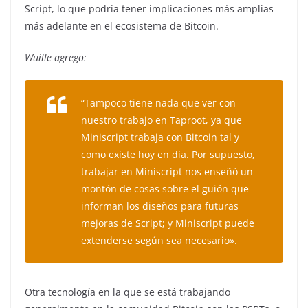
Script, lo que podría tener implicaciones más amplias
más adelante en el ecosistema de Bitcoin.
Wuille agrego:
“Tampoco tiene nada que ver con
nuestro trabajo en Taproot, ya que
Miniscript trabaja con Bitcoin tal y
como existe hoy en día. Por supuesto,
trabajar en Miniscript nos enseñó un
montón de cosas sobre el guión que
informan los diseños para futuras
mejoras de Script; y Miniscript puede
extenderse según sea necesario».
Otra tecnología en la que se está trabajando