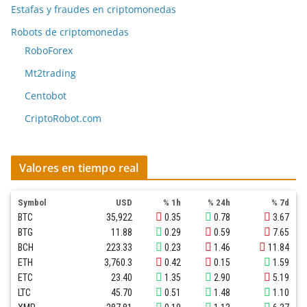
Estafas y fraudes en criptomonedas
Robots de criptomonedas
RoboForex
Mt2trading
Centobot
CriptoRobot.com
Valores en tiempo real
Symbol
USD
% 1h
% 24h
% 7d
BTC
35,922
0.35
0.78
3.67
BTG
11.88
0.29
0.59
7.65
BCH
223.33
0.23
1.46
11.84
ETH
3,760.3
0.42
0.15
1.59
ETC
23.40
1.35
2.90
5.19
LTC
45.70
0.51
1.48
1.10