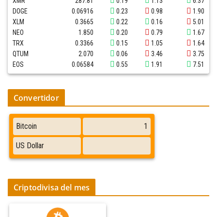
XMR
287.81
0.19
1.13
6.37
DOGE
0.06916
0.23
0.98
1.90
XLM
0.3665
0.22
0.16
5.01
NEO
1.850
0.20
0.79
1.67
TRX
0.3366
0.15
1.05
1.64
QTUM
2.070
0.06
3.46
3.75
EOS
0.06584
0.55
1.91
7.51
Convertidor
Criptodivisa del mes