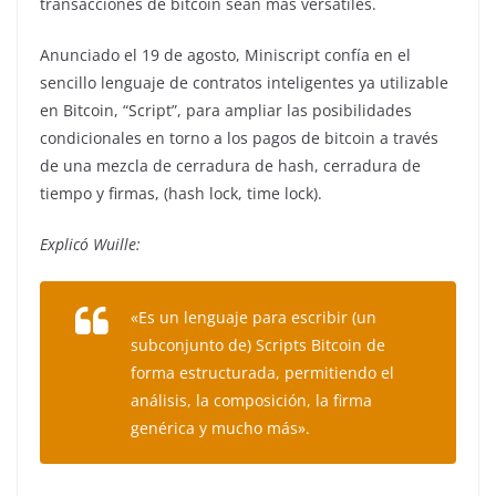
transacciones de bitcoin sean más versátiles.
Anunciado el 19 de agosto, Miniscript confía en el
sencillo lenguaje de contratos inteligentes ya utilizable
en Bitcoin, “Script”, para ampliar las posibilidades
condicionales en torno a los pagos de bitcoin a través
de una mezcla de cerradura de hash, cerradura de
tiempo y firmas, (hash lock, time lock).
Explicó Wuille:
«Es un lenguaje para escribir (un
subconjunto de) Scripts Bitcoin de
forma estructurada, permitiendo el
análisis, la composición, la firma
genérica y mucho más».