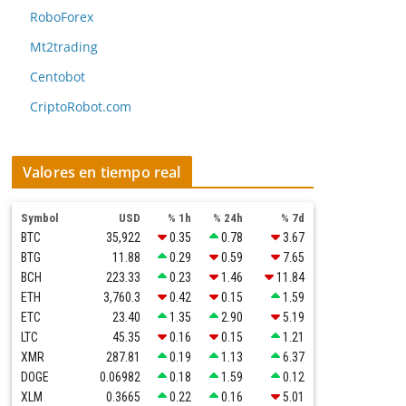
RoboForex
Mt2trading
Centobot
CriptoRobot.com
Valores en tiempo real
Symbol
USD
% 1h
% 24h
% 7d
BTC
35,922
0.35
0.78
3.67
BTG
11.88
0.29
0.59
7.65
BCH
223.33
0.23
1.46
11.84
ETH
3,760.3
0.42
0.15
1.59
ETC
23.40
1.35
2.90
5.19
LTC
45.35
0.16
0.15
1.21
XMR
287.81
0.19
1.13
6.37
DOGE
0.06982
0.18
1.59
0.12
XLM
0.3665
0.22
0.16
5.01