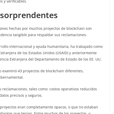
s y verificables.
 sorprendentes
iones hechas por muchos proyectos de blockchain son
dencia tangible para respaldar sus reclamaciones.
arrollo internacional y ayuda humanitaria, ha trabajado como
Extranjera de los Estados Unidos (USAID) y anteriormente
tencia Extranjera del Departamento de Estado de los EE. UU.
o examinó 43 proyectos de blockchain diferentes,
gubernamental.
s reclamaciones, tales como: costos operativos reducidos
atos precisos y seguros.
 proyectos eran completamente opacos, o que no estaban
llazgos que tenían. Entre muchos de los proyectos, y