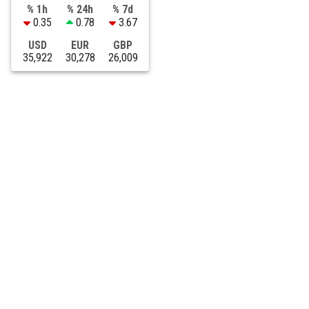
% 1h
% 24h
% 7d
0.35
0.78
3.67
USD
EUR
GBP
35,922
30,278
26,009