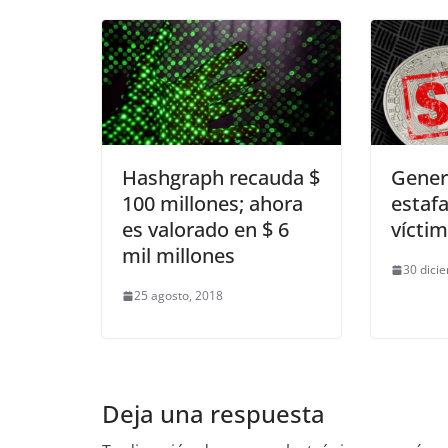
Hashgraph recauda $
Gener
100 millones; ahora
estafa
es valorado en $ 6
vícti
mil millones
30 dici
25 agosto, 2018
Deja una respuesta