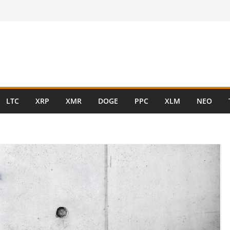
LTC
XRP
XMR
DOGE
PPC
XLM
NEO