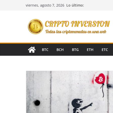
Saltar
Lo último:
viernes, agosto 7, 2026
al
contenido
BTC
BCH
BTG
ETH
ETC