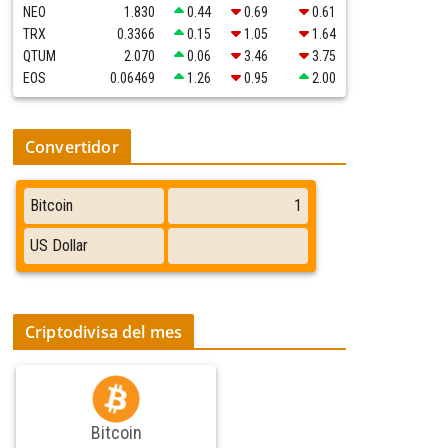
NEO
1.830
0.44
0.69
0.61
TRX
0.3366
0.15
1.05
1.64
QTUM
2.070
0.06
3.46
3.75
EOS
0.06469
1.26
0.95
2.00
Convertidor
Criptodivisa del mes
Bitcoin