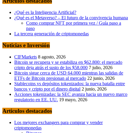
Articulos destacados
¿Qué es la Inteligencia Artificial?
¿Qué es el Metaverso? – El futuro de la convivencia humana
Como comprar NFT por primera vez / Guía paso a
paso
La tercera generación de criptomonedas
Noticias e Inversión
CIFMarkets
8 agosto, 2026
Bitcoin se recupera y se estabiliza en $62.800: el mercado
cripto deja atrás el susto de los $58.000
7 julio, 2026
Bitcoin sigue cerca de USD 64.000 mientras las salidas de
ETFs de Bitcoin presionan al mercado
22 junio, 2026
Stablecoins vs depósitos tokenizados: la nueva batalla entre
bancos y cripto por el dinero digital
2 junio, 2026
Acciones tokenizadas: la SEC avanza hacia un nuevo marco
regulatorio en EE. UU.
19 mayo, 2026
Articulos destacados
Los mejores exchangers para comprar y vender
criptomonedas