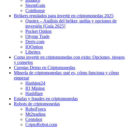
Binance
StormGain
Coinhouse
Brókers regulados para invertir en criptomonedas 2025
Quotex – Análisis del bróker, tarifas y opciones de
inversión [Guía 2025]
Pocket Option
Olymp Trade
Deriv.com
IQOption
Libertex
Como invertir en criptomonedas con exito: Opciones, riesgos
y consejos
Cuentas Demo en Criptomonedas
Minería de criptomonedas: qué es, cómo funciona y cómo
empezar
Hashing24
IQ Mining
Hashflare
Estafas y fraudes en criptomonedas
Robots de criptomonedas
RoboForex
Mt2trading
Centobot
CriptoRobot.com