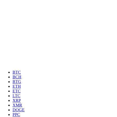
BTC
BCH
BTG
ETH
ETC
LTC
XRP
XMR
DOGE
PPC