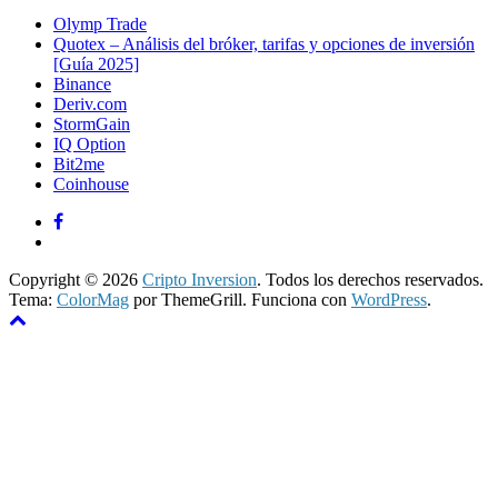
Olymp Trade
Quotex – Análisis del bróker, tarifas y opciones de inversión
[Guía 2025]
Binance
Deriv.com
StormGain
IQ Option
Bit2me
Coinhouse
Copyright © 2026
Cripto Inversion
. Todos los derechos reservados.
Tema:
ColorMag
por ThemeGrill. Funciona con
WordPress
.