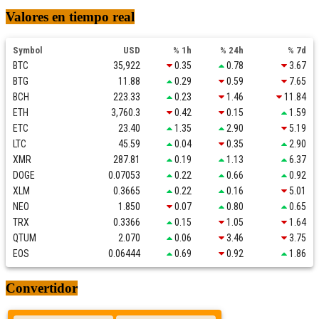
Valores en tiempo real
Symbol
USD
% 1h
% 24h
% 7d
BTC
35,922
0.35
0.78
3.67
BTG
11.88
0.29
0.59
7.65
BCH
223.33
0.23
1.46
11.84
ETH
3,760.3
0.42
0.15
1.59
ETC
23.40
1.35
2.90
5.19
LTC
45.59
0.04
0.35
2.90
XMR
287.81
0.19
1.13
6.37
DOGE
0.07053
0.22
0.66
0.92
XLM
0.3665
0.22
0.16
5.01
NEO
1.850
0.07
0.80
0.65
TRX
0.3366
0.15
1.05
1.64
QTUM
2.070
0.06
3.46
3.75
EOS
0.06444
0.69
0.92
1.86
Convertidor