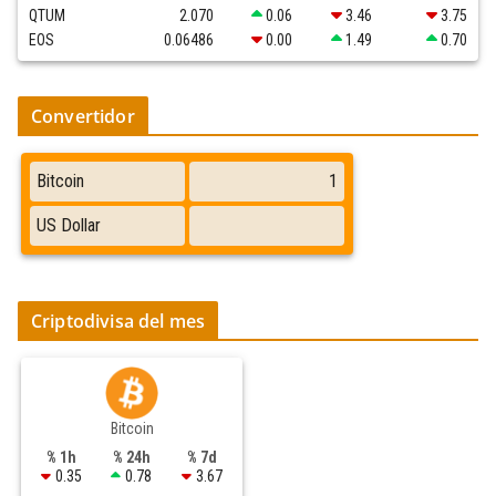
QTUM
2.070
0.06
3.46
3.75
EOS
0.06486
0.00
1.49
0.70
Convertidor
Criptodivisa del mes
Bitcoin
% 1h
% 24h
% 7d
0.35
0.78
3.67