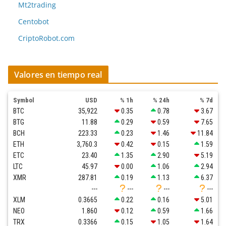
Mt2trading
Centobot
CriptoRobot.com
Valores en tiempo real
Symbol
USD
% 1h
% 24h
% 7d
BTC
35,922
0.35
0.78
3.67
BTG
11.88
0.29
0.59
7.65
BCH
223.33
0.23
1.46
11.84
ETH
3,760.3
0.42
0.15
1.59
ETC
23.40
1.35
2.90
5.19
LTC
45.97
0.00
1.06
2.94
XMR
287.81
0.19
1.13
6.37
---
---
---
---
XLM
0.3665
0.22
0.16
5.01
NEO
1.860
0.12
0.59
1.66
TRX
0.3366
0.15
1.05
1.64