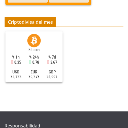
Criptodivisa del mes
Bitcoin
% 1h
% 24h
% 7d
0.35
0.78
3.67
USD
EUR
GBP
35,922
30,278
26,009
Responsabilidad