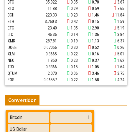
BTC
35,922
0.35
0.78
3.67
BTG
11.88
0.29
0.59
7.65
BCH
223.33
0.23
1.46
11.84
ETH
3,760.3
0.42
0.15
1.59
ETC
23.40
1.35
2.90
5.19
LTC
46.36
0.14
1.36
3.84
XMR
287.81
0.19
1.13
6.37
DOGE
0.07056
0.30
0.52
0.26
XLM
0.3665
0.22
0.16
5.01
NEO
1.850
0.23
0.37
1.62
TRX
0.3366
0.15
1.05
1.64
QTUM
2.070
0.06
3.46
3.75
EOS
0.06557
0.22
1.58
4.24
Convertidor