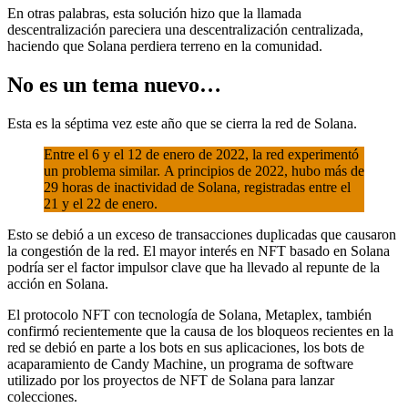
En otras palabras, esta solución hizo que la llamada
descentralización pareciera una descentralización centralizada,
haciendo que Solana perdiera terreno en la comunidad.
No es un tema nuevo…
Esta es la séptima vez este año que se cierra la red de Solana.
Entre el 6 y el 12 de enero de 2022, la red experimentó
un problema similar. A principios de 2022, hubo más de
29 horas de inactividad de Solana, registradas entre el
21 y el 22 de enero.
Esto se debió a un exceso de transacciones duplicadas que causaron
la congestión de la red. El mayor interés en NFT basado en Solana
podría ser el factor impulsor clave que ha llevado al repunte de la
acción en Solana.
El protocolo NFT con tecnología de Solana, Metaplex, también
confirmó recientemente que la causa de los bloqueos recientes en la
red se debió en parte a los bots en sus aplicaciones, los bots de
acaparamiento de Candy Machine, un programa de software
utilizado por los proyectos de NFT de Solana para lanzar
colecciones.