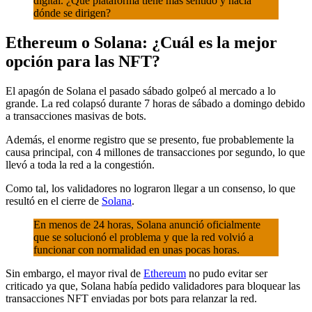
digital. ¿Qué plataforma tiene más sentido y hacia
dónde se dirigen?
Ethereum o Solana: ¿Cuál es la mejor
opción para las NFT?
El apagón de Solana el pasado sábado golpeó al mercado a lo
grande. La red colapsó durante 7 horas de sábado a domingo debido
a transacciones masivas de bots.
Además, el enorme registro que se presento, fue probablemente la
causa principal, con 4 millones de transacciones por segundo, lo que
llevó a toda la red a la congestión.
Como tal, los validadores no lograron llegar a un consenso, lo que
resultó en el cierre de
Solana
.
En menos de 24 horas, Solana anunció oficialmente
que se solucionó el problema y que la red volvió a
funcionar con normalidad en unas pocas horas.
Sin embargo, el mayor rival de
Ethereum
no pudo evitar ser
criticado ya que, Solana había pedido validadores para bloquear las
transacciones NFT enviadas por bots para relanzar la red.