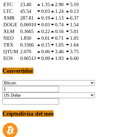
ETC
23.40
1.35
2.90
5.19
LTC
45.54
0.03
1.24
0.13
XMR
287.81
0.19
1.13
6.37
DOGE
0.06910
0.03
0.74
1.54
XLM
0.3665
0.22
0.16
5.01
NEO
1.850
0.01
0.71
1.05
TRX
0.3366
0.15
1.05
1.64
QTUM
2.070
0.06
3.46
3.75
EOS
0.06513
0.09
1.93
6.60
Convertidor
Criptodivisa del mes