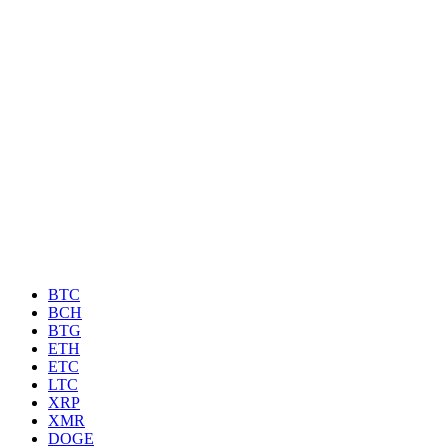
BTC
BCH
BTG
ETH
ETC
LTC
XRP
XMR
DOGE