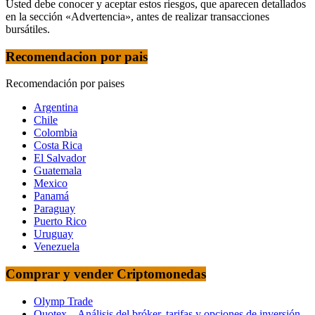
Usted debe conocer y aceptar estos riesgos, que aparecen detallados
en la sección «Advertencia», antes de realizar transacciones
bursátiles.
Recomendacion por pais
Recomendación por paises
Argentina
Chile
Colombia
Costa Rica
El Salvador
Guatemala
Mexico
Panamá
Paraguay
Puerto Rico
Uruguay
Venezuela
Comprar y vender Criptomonedas
Olymp Trade
Quotex – Análisis del bróker, tarifas y opciones de inversión