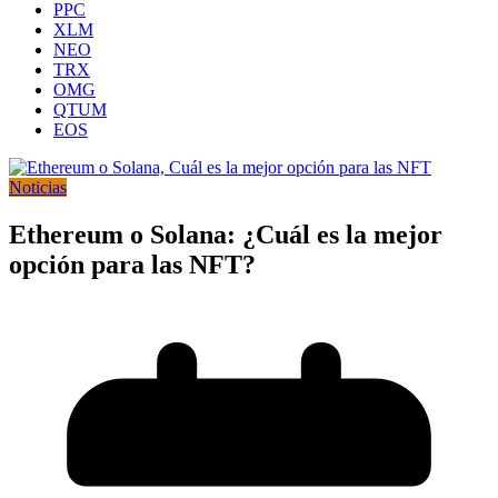
PPC
XLM
NEO
TRX
OMG
QTUM
EOS
Noticias
Ethereum o Solana: ¿Cuál es la mejor
opción para las NFT?