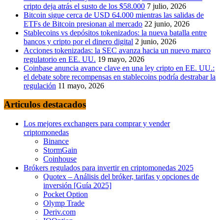
cripto deja atrás el susto de los $58.000
7 julio, 2026
Bitcoin sigue cerca de USD 64.000 mientras las salidas de
ETFs de Bitcoin presionan al mercado
22 junio, 2026
Stablecoins vs depósitos tokenizados: la nueva batalla entre
bancos y cripto por el dinero digital
2 junio, 2026
Acciones tokenizadas: la SEC avanza hacia un nuevo marco
regulatorio en EE. UU.
19 mayo, 2026
Coinbase anuncia avance clave en una ley cripto en EE. UU.:
el debate sobre recompensas en stablecoins podría destrabar la
regulación
11 mayo, 2026
Articulos destacados
Los mejores exchangers para comprar y vender
criptomonedas
Binance
StormGain
Coinhouse
Brókers regulados para invertir en criptomonedas 2025
Quotex – Análisis del bróker, tarifas y opciones de
inversión [Guía 2025]
Pocket Option
Olymp Trade
Deriv.com