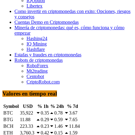
IQOption
Libertex
Como invertir en criptomonedas con exito: Opciones, riesgos
y consejos
Cuentas Demo en Criptomonedas
Minería de criptomonedas: qué es, cómo funciona y cómo
empezar
Hashing24
IQ Mining
Hashflare
Estafas y fraudes en criptomonedas
Robots de criptomonedas
RoboForex
Mt2trading
Centobot
CriptoRobot.com
Valores en tiempo real
Symbol
USD
% 1h
% 24h
% 7d
BTC
35,922
0.35
0.78
3.67
BTG
11.88
0.29
0.59
7.65
BCH
223.33
0.23
1.46
11.84
ETH
3,760.3
0.42
0.15
1.59