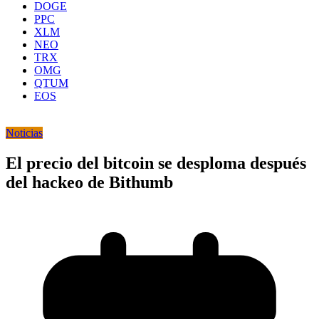
DOGE
PPC
XLM
NEO
TRX
OMG
QTUM
EOS
Noticias
El precio del bitcoin se desploma después
del hackeo de Bithumb