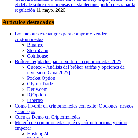
el debate sobre recompensas en stablecoins podría destrabar la
regulación
11 mayo, 2026
Articulos destacados
Los mejores exchangers para comprar y vender
criptomonedas
Binance
StormGain
Coinhouse
Brókers regulados para invertir en criptomonedas 2025
Quotex – Análisis del bróker, tarifas y opciones de
inversión [Guía 2025]
Pocket Option
Olymp Trade
Deriv.com
IQOption
Libertex
Como invertir en criptomonedas con exito: Opciones, riesgos
y consejos
Cuentas Demo en Criptomonedas
Minería de criptomonedas: qué es, cómo funciona y cómo
empezar
Hashing24