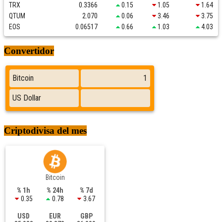
TRX
0.3366
0.15
1.05
1.64
QTUM
2.070
0.06
3.46
3.75
EOS
0.06517
0.66
1.03
4.03
Convertidor
Criptodivisa del mes
Bitcoin
% 1h
% 24h
% 7d
0.35
0.78
3.67
USD
EUR
GBP