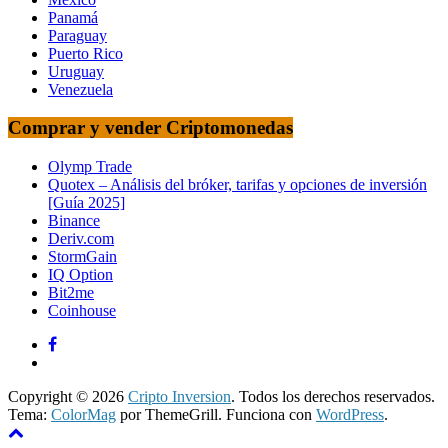
Panamá
Paraguay
Puerto Rico
Uruguay
Venezuela
Comprar y vender Criptomonedas
Olymp Trade
Quotex – Análisis del bróker, tarifas y opciones de inversión
[Guía 2025]
Binance
Deriv.com
StormGain
IQ Option
Bit2me
Coinhouse
Copyright © 2026
Cripto Inversion
. Todos los derechos reservados.
Tema:
ColorMag
por ThemeGrill. Funciona con
WordPress
.