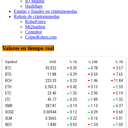
IQ Mining
Hashflare
Estafas y fraudes en criptomonedas
Robots de criptomonedas
RoboForex
Mt2trading
Centobot
CriptoRobot.com
Valores en tiempo real
Symbol
USD
% 1h
% 24h
% 7d
BTC
35,922
0.35
0.78
3.67
BTG
11.88
0.29
0.59
7.65
BCH
223.33
0.23
1.46
11.84
ETH
3,760.3
0.42
0.15
1.59
ETC
23.40
1.35
2.90
5.19
LTC
45.77
0.23
1.89
1.32
XMR
287.81
0.19
1.13
6.37
DOGE
0.06944
0.12
0.39
0.60
XLM
0.3665
0.22
0.16
5.01
NEO
1.840
0.03
1.34
1.03