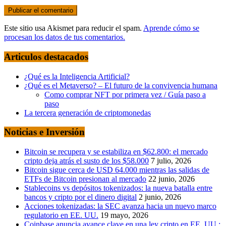
Este sitio usa Akismet para reducir el spam.
Aprende cómo se
procesan los datos de tus comentarios.
Articulos destacados
¿Qué es la Inteligencia Artificial?
¿Qué es el Metaverso? – El futuro de la convivencia humana
Como comprar NFT por primera vez / Guía paso a
paso
La tercera generación de criptomonedas
Noticias e Inversión
Bitcoin se recupera y se estabiliza en $62.800: el mercado
cripto deja atrás el susto de los $58.000
7 julio, 2026
Bitcoin sigue cerca de USD 64.000 mientras las salidas de
ETFs de Bitcoin presionan al mercado
22 junio, 2026
Stablecoins vs depósitos tokenizados: la nueva batalla entre
bancos y cripto por el dinero digital
2 junio, 2026
Acciones tokenizadas: la SEC avanza hacia un nuevo marco
regulatorio en EE. UU.
19 mayo, 2026
Coinbase anuncia avance clave en una ley cripto en EE. UU.: