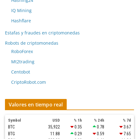
Hashing24
IQ Mining
Hashflare
Estafas y fraudes en criptomonedas
Robots de criptomonedas
RoboForex
Mt2trading
Centobot
CriptoRobot.com
Valores en tiempo real
Symbol
USD
% 1h
% 24h
% 7d
BTC
35,922
0.35
0.78
3.67
BTG
11.88
0.29
0.59
7.65