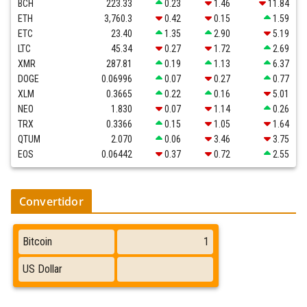
BCH
223.33
0.23
1.46
11.84
ETH
3,760.3
0.42
0.15
1.59
ETC
23.40
1.35
2.90
5.19
LTC
45.34
0.27
1.72
2.69
XMR
287.81
0.19
1.13
6.37
DOGE
0.06996
0.07
0.27
0.77
XLM
0.3665
0.22
0.16
5.01
NEO
1.830
0.07
1.14
0.26
TRX
0.3366
0.15
1.05
1.64
QTUM
2.070
0.06
3.46
3.75
EOS
0.06442
0.37
0.72
2.55
Convertidor