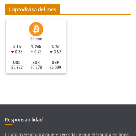
Criptodivisa del mes
Bitcoin
% 1h
% 24h
% 7d
0.35
0.78
3.67
USD
EUR
GBP
35,922
30,278
26,009
Responsabilidad
Criptoinversion.org quiere recordarle que el trading en línea