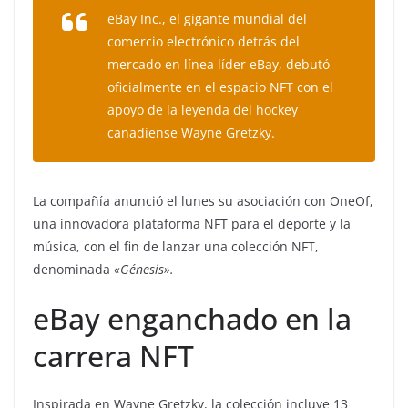
eBay Inc., el gigante mundial del
comercio electrónico detrás del
mercado en línea líder eBay, debutó
oficialmente en el espacio NFT con el
apoyo de la leyenda del hockey
canadiense Wayne Gretzky.
La compañía anunció el lunes su asociación con OneOf,
una innovadora plataforma NFT para el deporte y la
música, con el fin de lanzar una colección NFT,
denominada
«Génesis».
eBay enganchado en la
carrera NFT
Inspirada en Wayne Gretzky, la colección incluye 13