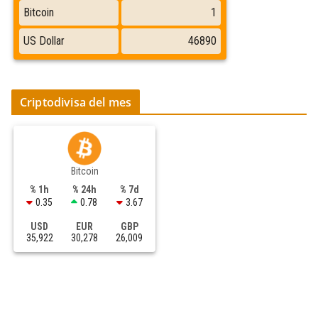
Criptodivisa del mes
Bitcoin
% 1h
% 24h
% 7d
0.35
0.78
3.67
USD
EUR
GBP
35,922
30,278
26,009