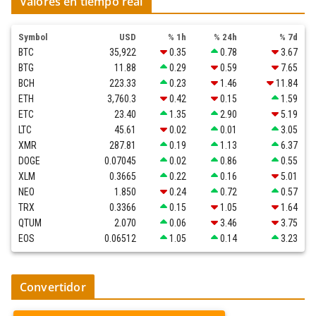
Valores en tiempo real
Symbol
USD
% 1h
% 24h
% 7d
BTC
35,922
0.35
0.78
3.67
BTG
11.88
0.29
0.59
7.65
BCH
223.33
0.23
1.46
11.84
ETH
3,760.3
0.42
0.15
1.59
ETC
23.40
1.35
2.90
5.19
LTC
45.61
0.02
0.01
3.05
XMR
287.81
0.19
1.13
6.37
DOGE
0.07045
0.02
0.86
0.55
XLM
0.3665
0.22
0.16
5.01
NEO
1.850
0.24
0.72
0.57
TRX
0.3366
0.15
1.05
1.64
QTUM
2.070
0.06
3.46
3.75
EOS
0.06512
1.05
0.14
3.23
Convertidor