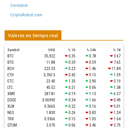
Centobot
CriptoRobot.com
Valores en tiempo real
Symbol
USD
% 1h
% 24h
% 7d
BTC
35,922
0.35
0.78
3.67
BTG
11.88
0.29
0.59
7.65
BCH
223.33
0.23
1.46
11.84
ETH
3,760.3
0.42
0.15
1.59
ETC
23.40
1.35
2.90
5.19
LTC
45.52
0.21
0.06
1.38
XMR
287.81
0.19
1.13
6.37
DOGE
0.06990
0.34
1.66
0.49
XLM
0.3665
0.22
0.16
5.01
NEO
1.830
0.26
0.83
1.24
TRX
0.3366
0.15
1.05
1.64
QTUM
2.070
0.06
3.46
3.75