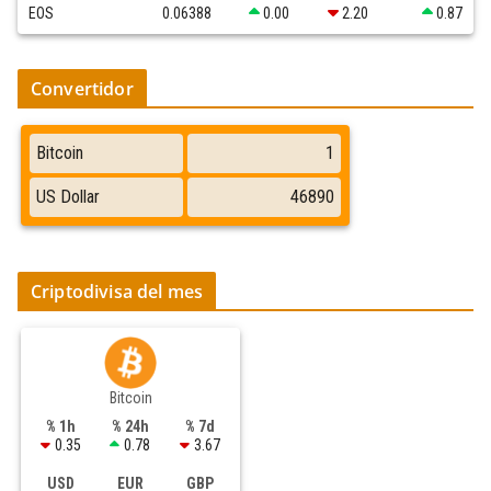
EOS
0.06388
0.00
2.20
0.87
Convertidor
Criptodivisa del mes
Bitcoin
% 1h
% 24h
% 7d
0.35
0.78
3.67
USD
EUR
GBP