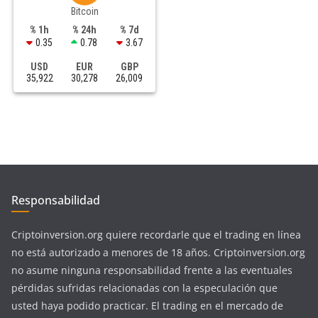
Bitcoin
% 1h
% 24h
% 7d
0.35
0.78
3.67
USD
EUR
GBP
35,922
30,278
26,009
Responsabilidad
Criptoinversion.org quiere recordarle que el trading en línea
no está autorizado a menores de 18 años. Criptoinversion.org
no asume ninguna responsabilidad frente a las eventuales
pérdidas sufridas relacionadas con la especulación que
usted haya podido practicar. El trading en el mercado de