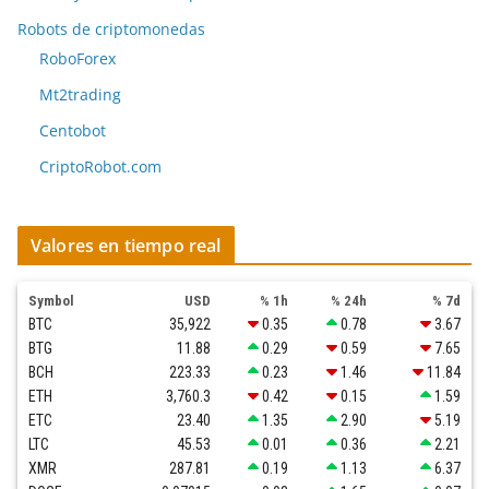
Robots de criptomonedas
RoboForex
Mt2trading
Centobot
CriptoRobot.com
Valores en tiempo real
Symbol
USD
% 1h
% 24h
% 7d
BTC
35,922
0.35
0.78
3.67
BTG
11.88
0.29
0.59
7.65
BCH
223.33
0.23
1.46
11.84
ETH
3,760.3
0.42
0.15
1.59
ETC
23.40
1.35
2.90
5.19
LTC
45.53
0.01
0.36
2.21
XMR
287.81
0.19
1.13
6.37