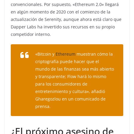
convencionales. Por supuesto, «Ethereum 2.0» llegará
en algún momento de 2020 con el comienzo de la
actualización de Serenity, aunque ahora está claro que
Dapper Labs ha invertido sus recursos en su propio
competidor interno.
«Bitcoin y
Ethereum
muestran cómo la
criptografía puede hacer que el
mundo de las finanzas sea más abierto
y transparente; Flow hará lo mismo
para los consumidores de
entretenimiento y cultura», añadió
Gharegozlou en un comunicado de
prensa.
¿El próximo asesino de