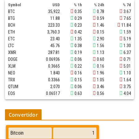
Symbol
USD
% 1h
% 24h
% 7d
BTC
35,922
0.35
0.78
3.67
BTG
11.88
0.29
0.59
7.65
BCH
223.33
0.23
1.46
11.84
ETH
3,760.3
0.42
0.15
1.59
ETC
23.40
1.35
2.90
5.19
LTC
45.76
0.38
1.56
1.30
XMR
287.81
0.19
1.13
6.37
DOGE
0.06936
0.06
0.60
0.71
XLM
0.3665
0.22
0.16
5.01
NEO
1.840
0.16
1.96
1.10
TRX
0.3366
0.15
1.05
1.64
QTUM
2.070
0.06
3.46
3.75
EOS
0.06517
0.63
0.56
4.04
Convertidor