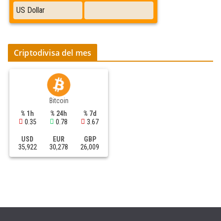
Criptodivisa del mes
Bitcoin
% 1h
% 24h
% 7d
0.35
0.78
3.67
USD
EUR
GBP
35,922
30,278
26,009