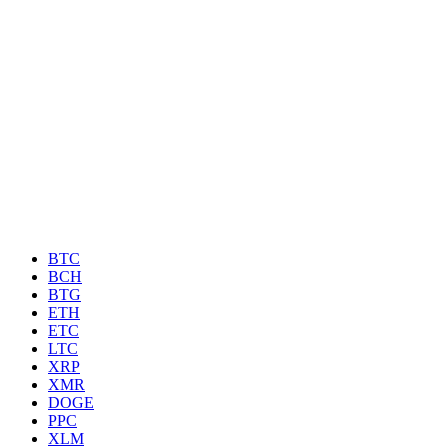
BTC
BCH
BTG
ETH
ETC
LTC
XRP
XMR
DOGE
PPC
XLM