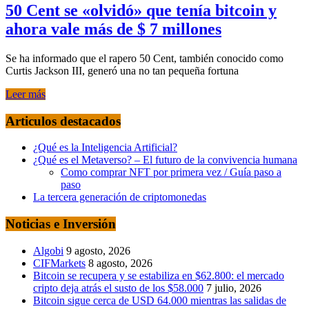
50 Cent se «olvidó» que tenía bitcoin y
ahora vale más de $ 7 millones
Se ha informado que el rapero 50 Cent, también conocido como
Curtis Jackson III, generó una no tan pequeña fortuna
Leer más
Articulos destacados
¿Qué es la Inteligencia Artificial?
¿Qué es el Metaverso? – El futuro de la convivencia humana
Como comprar NFT por primera vez / Guía paso a
paso
La tercera generación de criptomonedas
Noticias e Inversión
Algobi
9 agosto, 2026
CIFMarkets
8 agosto, 2026
Bitcoin se recupera y se estabiliza en $62.800: el mercado
cripto deja atrás el susto de los $58.000
7 julio, 2026
Bitcoin sigue cerca de USD 64.000 mientras las salidas de