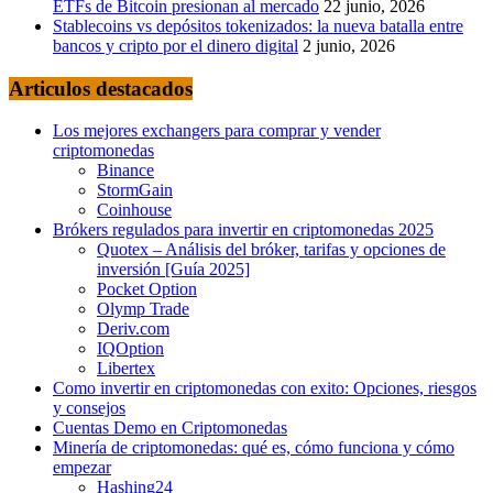
ETFs de Bitcoin presionan al mercado
22 junio, 2026
Stablecoins vs depósitos tokenizados: la nueva batalla entre
bancos y cripto por el dinero digital
2 junio, 2026
Articulos destacados
Los mejores exchangers para comprar y vender
criptomonedas
Binance
StormGain
Coinhouse
Brókers regulados para invertir en criptomonedas 2025
Quotex – Análisis del bróker, tarifas y opciones de
inversión [Guía 2025]
Pocket Option
Olymp Trade
Deriv.com
IQOption
Libertex
Como invertir en criptomonedas con exito: Opciones, riesgos
y consejos
Cuentas Demo en Criptomonedas
Minería de criptomonedas: qué es, cómo funciona y cómo
empezar
Hashing24