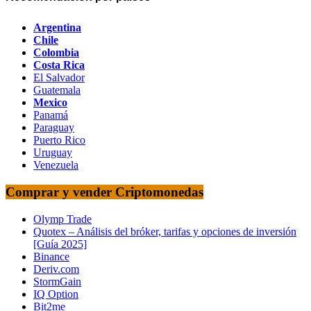
Argentina
Chile
Colombia
Costa Rica
El Salvador
Guatemala
Mexico
Panamá
Paraguay
Puerto Rico
Uruguay
Venezuela
Comprar y vender Criptomonedas
Olymp Trade
Quotex – Análisis del bróker, tarifas y opciones de inversión
[Guía 2025]
Binance
Deriv.com
StormGain
IQ Option
Bit2me