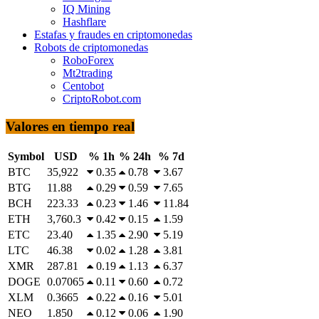
IQ Mining
Hashflare
Estafas y fraudes en criptomonedas
Robots de criptomonedas
RoboForex
Mt2trading
Centobot
CriptoRobot.com
Valores en tiempo real
Symbol
USD
% 1h
% 24h
% 7d
BTC
35,922
0.35
0.78
3.67
BTG
11.88
0.29
0.59
7.65
BCH
223.33
0.23
1.46
11.84
ETH
3,760.3
0.42
0.15
1.59
ETC
23.40
1.35
2.90
5.19
LTC
46.38
0.02
1.28
3.81
XMR
287.81
0.19
1.13
6.37
DOGE
0.07065
0.11
0.60
0.72
XLM
0.3665
0.22
0.16
5.01
NEO
1.850
0.12
0.06
1.90